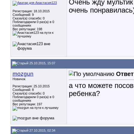
Очень жду мультик 
очень понравилась
Регистрация: 18.10.2015
Сообщений: 9
Сказал(а) спасибо: 0
Поблагодарили 0 раз(а) в 0
сообщениях
Вес репутации:
198
25.10.2015, 15:07
mozgun
Ответ
Новичок
а что можете посов
Регистрация: 25.10.2015
Сообщений: 8
ребенка?
Сказал(а) спасибо: 0
Поблагодарили 0 раз(а) в 0
сообщениях
Вес репутации:
197
27.10.2015, 02:34