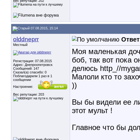
Вес репутации:
202
07.08.2015, 15:14
olddneprr
Ответ
Местный
Моя маленькая доч
боб, так вот пока о
Регистрация: 07.08.2015
Адрес: Днепроопетровск
делюсь http_//mygam
Сообщений: 147
Сказал(а) спасибо: 0
Малоли кто то захо
Поблагодарили 1 раз в 1
сообщении
))
Настроение:
Вес репутации:
203
Вы бы видели ее ли
этот мульт !
Главное что бы до