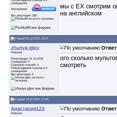
Поблагодарили 0 раз(а) в 0
сообщениях
мы с ЕХ смотрим о
Настроение:
на английском
Вес репутации:
200
01.10.2015, 13:17
zhunya iglov
Ответ
Новичок
ого сколько мульто
Регистрация: 01.10.2015
Сообщений: 4
смотреть
Сказал(а) спасибо: 0
Поблагодарили 0 раз(а) в 0
сообщениях
Вес репутации:
0
18.10.2015, 17:05
Анастасия123
Ответ
Новичок