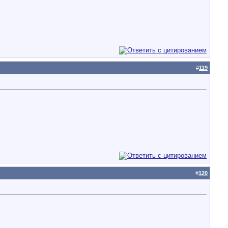
#
119
#
120