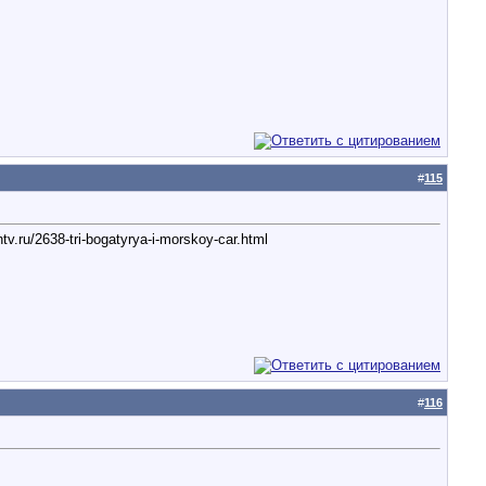
#
115
ru/2638-tri-bogatyrya-i-morskoy-car.html
#
116