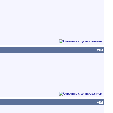
#
113
#
114