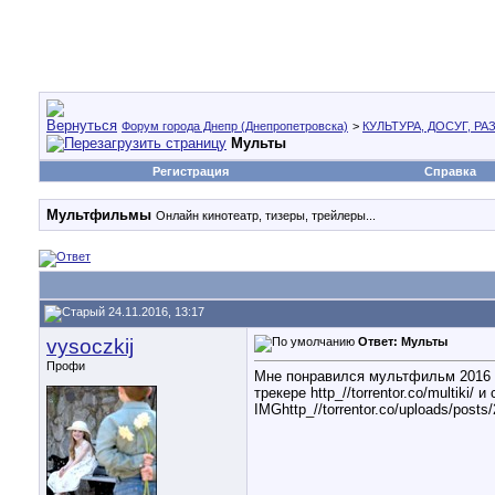
Форум города Днепр (Днепропетровска)
>
КУЛЬТУРА, ДОСУГ, Р
Мульты
Регистрация
Справка
Мультфильмы
Онлайн кинотеатр, тизеры, трейлеры...
24.11.2016, 13:17
vysoczkij
Ответ: Мульты
Профи
Мне понравился мультфильм 2016 г
трекере http_//torrentor.co/multiki/
IMGhttp_//torrentor.co/uploads/post