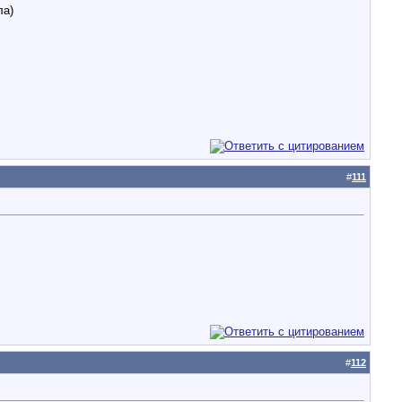
ла)
#
111
#
112