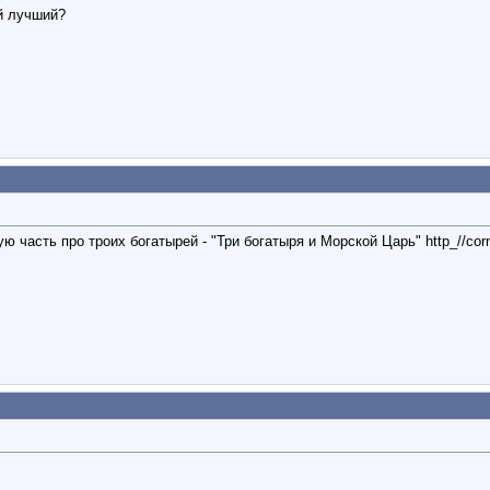
й лучший?
часть про троих богатырей - "Три богатыря и Морской Царь" http_//corntv.