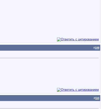
#
109
#
110