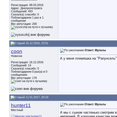
Регистрация: 08.03.2016
Адрес: Днепропетровск
Сообщений: 493
Сказал(а) спасибо: 0
Поблагодарили 1 раз в 1
сообщении
Вес репутации:
200
16.12.2016, 23:51
coon
Ответ: Мульты
Новичок
А у меня племяшка на "Рапунсель"
Регистрация: 16.12.2016
Сообщений: 14
Сказал(а) спасибо: 0
Поблагодарили 0 раз(а) в 0
сообщениях
Вес репутации:
176
11.01.2017, 20:19
hunter11
Ответ: Мульты
Местный
А мы с сыном частенько смотрим в
империей. В хорошем качестве можно