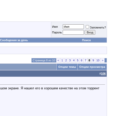
Имя
Запомнить?
Пароль
Сообщения за день
Поиск
Страница 8 из 10
<
1
2
3
4
5
6
7
8
9
10
>
Опции темы
Опции просмотра
#
106
шом экране. Я нашел его в хорошем качестве на этом торрент