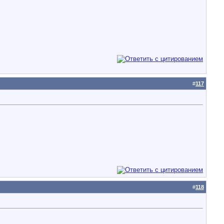
#
117
#
118