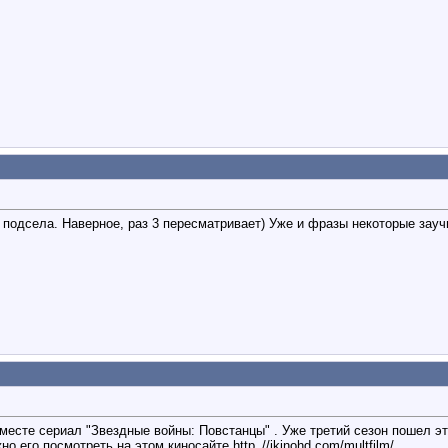
 подсела. Наверное, раз 3 пересматривает) Уже и фразы некоторые зауч
месте сериал "Звездные войны: Повстанцы" . Уже третий сезон пошел эт
 его посмотреть на этом киносайте http_//ikinohd.com/multfilm/