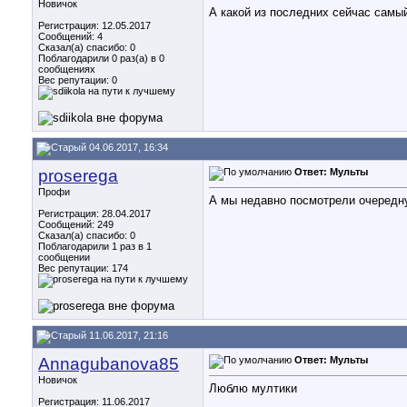
Новичок
А какой из последних сейчас самы
Регистрация: 12.05.2017
Сообщений: 4
Сказал(а) спасибо: 0
Поблагодарили 0 раз(а) в 0
сообщениях
Вес репутации:
0
04.06.2017, 16:34
proserega
Ответ: Мульты
Профи
А мы недавно посмотрели очередную 
Регистрация: 28.04.2017
Сообщений: 249
Сказал(а) спасибо: 0
Поблагодарили 1 раз в 1
сообщении
Вес репутации:
174
11.06.2017, 21:16
Annagubanova85
Ответ: Мульты
Новичок
Люблю мултики
Регистрация: 11.06.2017