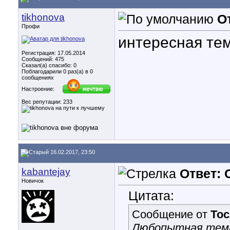
tikhonova
О
Профи
интересная те
Регистрация: 17.05.2014
Сообщений: 475
Сказал(а) спасибо: 0
Поблагодарили 0 раз(а) в 0
сообщениях
Настроение:
Вес репутации:
233
16.02.2017, 23:50
kabantejay
Ответ: 
Новичок
Цитата:
Сообщение от
Тос
Любопытная темка