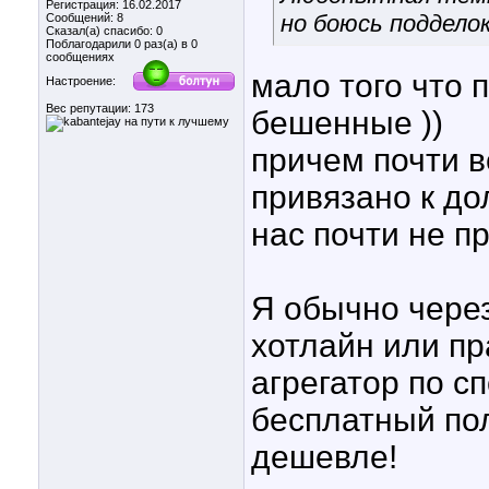
Регистрация: 16.02.2017
но боюсь подделок
Сообщений: 8
Сказал(а) спасибо: 0
Поблагодарили 0 раз(а) в 0
сообщениях
мало того что 
Настроение:
Вес репутации:
173
бешенные ))
причем почти в
привязано к дол
нас почти не п
Я обычно через
хотлайн или пр
агрегатор по сп
бесплатный пол
дешевле!