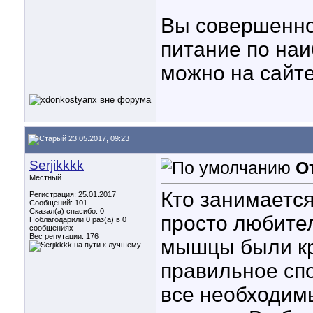
Вы совершенно 
питание по наи
можно на сайте 
23.05.2017, 09:23
Serjikkkk
О
Местный
Кто занимаетс
Регистрация: 25.01.2017
Сообщений: 101
Сказал(а) спасибо: 0
просто любите
Поблагодарили 0 раз(а) в 0
сообщениях
Вес репутации:
176
мышцы были кр
правильное спо
все необходим