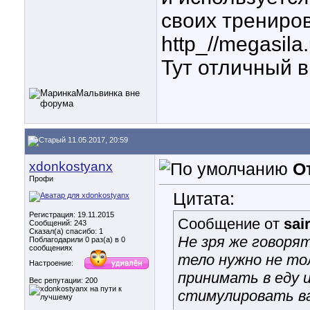
своих трениро
http_//megasila.
Тут отличный 
11.05.2017, 20:59
xdonkostyanx
О
Профи
Цитата:
Регистрация: 19.11.2015
Сообщение от
sai
Сообщений: 243
Сказал(а) спасибо: 1
Не зря же говоря
Поблагодарили 0 раз(а) в 0
сообщениях
тело нужно не то
Настроение:
принимать в еду 
Вес репутации:
200
стимулировать в