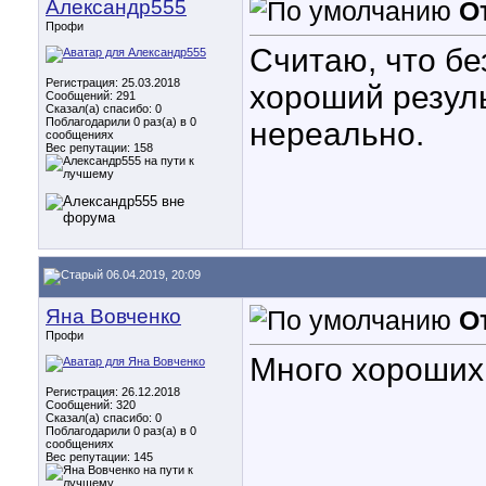
Александр555
О
Профи
Считаю, что бе
Регистрация: 25.03.2018
хороший резуль
Сообщений: 291
Сказал(а) спасибо: 0
Поблагодарили 0 раз(а) в 0
нереально.
сообщениях
Вес репутации:
158
06.04.2019, 20:09
Яна Вовченко
О
Профи
Много хороших
Регистрация: 26.12.2018
Сообщений: 320
Сказал(а) спасибо: 0
Поблагодарили 0 раз(а) в 0
сообщениях
Вес репутации:
145