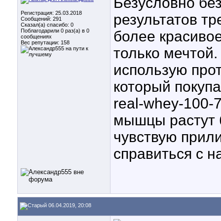
Безусловно без
Регистрация: 25.03.2018
результатов тр
Сообщений: 291
Сказал(а) спасибо: 0
Поблагодарили 0 раз(а) в 0
более красивое
сообщениях
Вес репутации:
158
только мечтой.
использую прот
который покупаю
real-whey-100-
мышцы растут 
чувствую прили
справиться с н
06.04.2019, 20:08