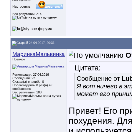
сообщениях
Настроение:
Вес репутации:
214
24.04.2017, 20:31
МаринкаМальвинка
О
Новичок
Цитата:
Регистрация: 27.04.2016
Сообщение от
Lu
Сообщений: 22
Сказал(а) спасибо: 0
Я вот ничего в э
Поблагодарили 0 раз(а) в 0
сообщениях
может его прини
Вес репутации:
188
Привет! Его пр
похудения. Дл
и используется