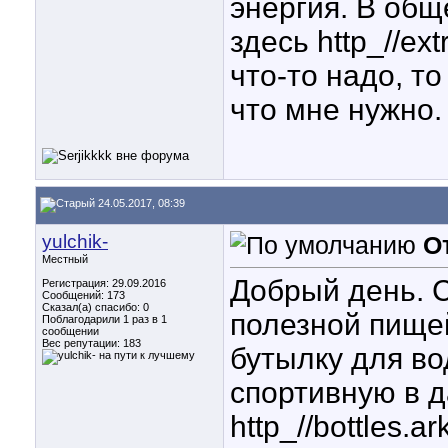
энергия. В общ
здесь http_//e
что-то надо, то
что мне нужно.
24.05.2017, 08:39
yulchik-
О
Местный
Добрый день. 
Регистрация: 29.09.2016
Сообщений: 173
Сказал(а) спасибо: 0
полезной пищей
Поблагодарили 1 раз в 1
сообщении
Вес репутации:
183
бутылку для в
спортивную в 
http_//bottles.