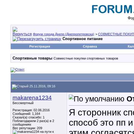
Фор
Форум города Днепр (Днепропетровска)
>
СОВМЕСТНЫЕ ПОКУП
Спортивное питание
Регистрация
Справка
Кал
Спортивные товары
Совместные покупки спортивных товаров
25.11.2016, 09:16
makarena1234
О
Бессмертный
Я сторонник с
Регистрация: 02.06.2016
Сообщений: 1,164
Сказал(а) спасибо: 1
способ это пп и
Поблагодарили 2 раз(а) в 2
сообщениях
Вес репутации:
209
этим согласятс