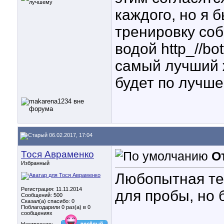
каждого, но я б
тренировку соб
водой http_//bott
самый лучший 
будет по лучше
06.02.2017, 17:04
Тося Авраменко
О
Избранный
Любопытная тем
Регистрация: 11.11.2014
для пробы, но 
Сообщений: 500
Сказал(а) спасибо: 0
Поблагодарили 0 раз(а) в 0
сообщениях