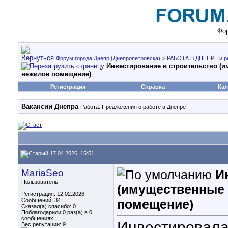
Фор
Форум города Днепр (Днепропетровска)
>
РАБОТА В ДНЕПРЕ и р
Инвестирование в строительство (и
нежилое помещение)
Регистрация
Справка
Кал
Вакансии Днепра
Работа. Предложения о работе в Днепре
17.04.2026, 15:51
MariaSeo
И
Пользователь
(имущественные 
Регистрация: 12.02.2026
Сообщений: 34
помещение)
Сказал(а) спасибо: 0
Поблагодарили 0 раз(а) в 0
сообщениях
Инвестировала
Вес репутации:
9