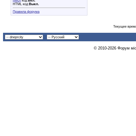
[IMG]
код
Вкл.
HTML код
Выкл.
Правила форума
Текущее врем
© 2010-2026 Форум міст