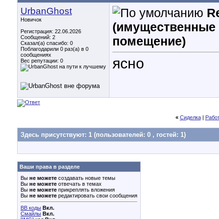
UrbanGhost
R
Новичок
(имущественные 
Регистрация: 22.06.2026
Сообщений: 2
помещение)
Сказал(а) спасибо: 0
Поблагодарили 0 раз(а) в 0
сообщениях
ясно
Вес репутации:
0
«
Сиделка
|
Рабо
Здесь присутствуют: 1
(пользователей: 0 , гостей: 1)
Ваши права в разделе
Вы
не можете
создавать новые темы
Вы
не можете
отвечать в темах
Вы
не можете
прикреплять вложения
Вы
не можете
редактировать свои сообщения
BB коды
Вкл.
Смайлы
Вкл.