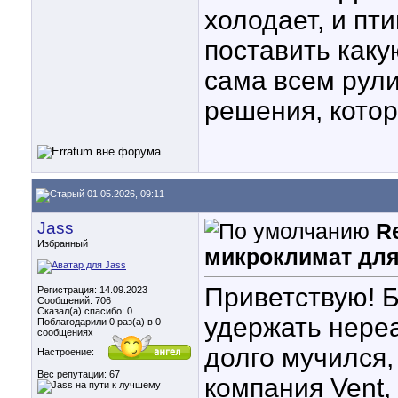
холодает, и пт
поставить каку
сама всем рули
решения, котор
01.05.2026, 09:11
Jass
R
Избранный
микроклимат для
Приветствую! 
Регистрация: 14.09.2023
Сообщений: 706
Сказал(а) спасибо: 0
удержать нереа
Поблагодарили 0 раз(а) в 0
сообщениях
долго мучился,
Настроение:
Вес репутации:
67
компания Vent
,