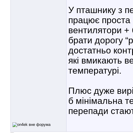
У пташнику з 
працює проста 
вентилятори + 
брати дорогу “
достатньо контр
які вмикають ве
температурі.
Плюс дуже вирі
б мінімальна те
перепади стают