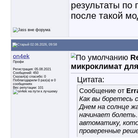
результаты по 
после такой м
02.06.2026, 09:58
on4ek
R
Профи
микроклимат для
Регистрация: 05.08.2021
Сообщений: 450
Сказал(а) спасибо: 0
Цитата:
Поблагодарили 0 раз(а) в 0
сообщениях
Вес репутации:
101
Сообщение от
Err
Как вы боретесь 
Днем на солнце жа
начинает болеть.
автоматику, кото
проверенные реше