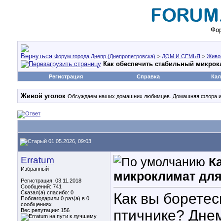
Фор
Форум города Днепр (Днепропетровска)
>
ДОМ И СЕМЬЯ
>
Живо
Как обеспечить стабильный микрок
Регистрация
Справка
Кал
Живой уголок
Обсуждаем наших домашних любимцев. Домашняя флора 
01.05.2026, 09:03
Erratum
К
Избранный
микроклимат для
Регистрация: 03.11.2018
Сообщений: 741
Сказал(а) спасибо: 0
Как вы боретес
Поблагодарили 0 раз(а) в 0
сообщениях
Вес репутации:
156
птичнике? Днем