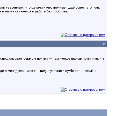
ыть уверенным, что детали качественные. Ещё совет: уточняй,
а машина останется в работе без простоев.
#
4
 спеціалізовані сервісні центри — там менше шансів помилитися з
е є менеджер і можна швидко уточнити сумісність і терміни