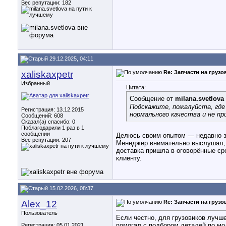
Вес репутации:
182
29.12.2025, 04:11
xaliskaxpetr
Re: Запчасти на грузо
Избранный
Цитата:
Сообщение от
milana.svetlova
Подскажите, пожалуйста, где
Регистрация: 13.12.2015
нормального качества и не п
Сообщений: 608
Сказал(а) спасибо: 0
Поблагодарили 1 раз в 1
сообщении
Делюсь своим опытом — недавно зак
Вес репутации:
207
Менеджер внимательно выслушал, 
доставка пришла в оговорённые ср
клиенту.
15.02.2026, 08:37
Alex_12
Re: Запчасти на грузо
Пользователь
Если честно, для грузовиков лучш
помогал с подбором деталей по мод
Регистрация: 05.01.2021