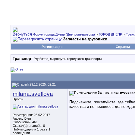
Форум города Днепр (Днепропетровска)
>
ГОРОД ДНЕПР
>
Транс
Запчасти на грузовики
Регистрация
Справка
Транспорт
Удобство, маршруты городского транспорта
29.12.2025, 02:21
milana.svetlova
Запчасти на грузовик
Профи
Подскажите, пожалуйста, где сейч
качества и не пришлось долго ждат
Регистрация: 25.02.2017
Адрес: Киев
Сообщений: 461
Сказал(а) спасибо: 0
Поблагодарили 1 раз в 1
сообщении