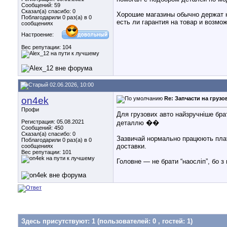
Сообщений: 59
Сказал(а) спасибо: 0
Хорошие магазины обычно держат н
Поблагодарили 0 раз(а) в 0
есть ли гарантия на товар и возмо
сообщениях
Настроение:
Вес репутации:
104
02.06.2026, 10:00
on4ek
Re: Запчасти на грузо
Профи
Для грузових авто найзручніше бра
Регистрация: 05.08.2021
деталлю ��
Сообщений: 450
Сказал(а) спасибо: 0
Зазвичай нормально працюють платф
Поблагодарили 0 раз(а) в 0
доставки.
сообщениях
Вес репутации:
101
Головне — не брати “наосліп”, бо 
Здесь присутствуют: 1
(пользователей: 0 , гостей: 1)