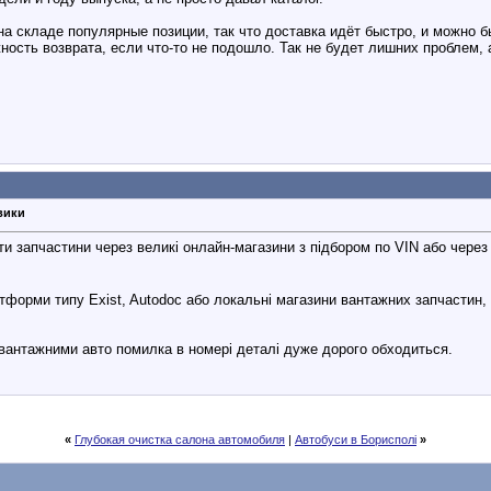
а складе популярные позиции, так что доставка идёт быстро, и можно б
жность возврата, если что-то не подошло. Так не будет лишних проблем, 
вики
ти запчастини через великі онлайн-магазини з підбором по VIN або через
орми типу Exist, Autodoc або локальні магазини вантажних запчастин, д
з вантажними авто помилка в номері деталі дуже дорого обходиться.
«
Глубокая очистка салона автомобиля
|
Автобуси в Борисполі
»