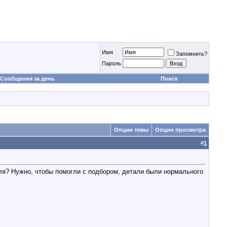
Имя
Запомнить?
Пароль
Сообщения за день
Поиск
Опции темы
Опции просмотра
#
1
иля? Нужно, чтобы помогли с подбором, детали были нормального