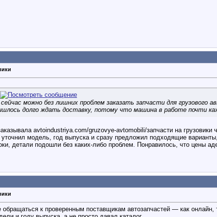
вики
 сейчас можно без лишних проблем заказать запчасти для грузового а
ришлось долго ждать доставку, потому что машина в работе почти ка
азывала avtoindustriya.com/gruzovye-avtomobili/запчасти на грузовики
уточнил модель, год выпуска и сразу предложил подходящие варианты,
оки, детали подошли без каких-либо проблем. Понравилось, что цены ад
вики
е обращаться к проверенным поставщикам автозапчастей — как онлайн, т
ели и году выпуска, а не просто давал каталог.