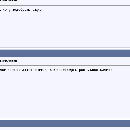
а песчаная
ну хочу подобрать такую
а песчаная
ей, они начинают активно, как в природе строить свое жилище...