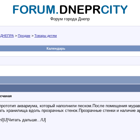
Форум города Днепр
 ДНЕПРА
>
Продам
>
Товары детям
Календарь
счаная
прототип аквариума, который наполнили песком.После помещения муравье
ть хранилища вдоль прозрачных стенок.Прозрачные стенки и наличие ар
ml]U]Читать дальше.../U]