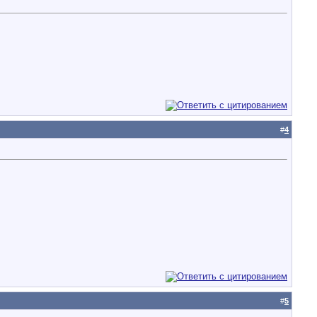
#
4
#
5