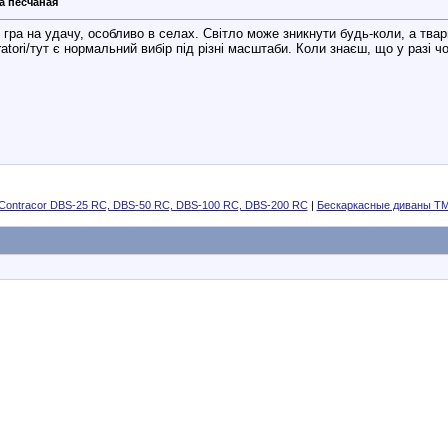
а песчаная
гра на удачу, особливо в селах. Світло може зникнути будь-коли, а тв
atori/тут є нормальний вибір під різні масштаби. Коли знаєш, що у разі ч
Contracor DBS-25 RC, DBS-50 RC, DBS-100 RC, DBS-200 RC
|
Бескаркасные диваны Т