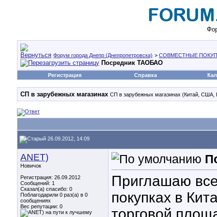
Фор
Форум города Днепр (Днепропетровска)
>
СОВМЕСТНЫЕ ПОКУП
Посредник ТАОБАО
Регистрация
Справка
Кал
СП в зарубежных магазинах
СП в зарубежных магазинах (Китай, США, 
26.09.2012, 14:09
ANET)
П
Новичок
Приглашаю все
Регистрация: 26.09.2012
Сообщений: 1
Сказал(а) спасибо: 0
покупках в Кит
Поблагодарили 0 раз(а) в 0
сообщениях
Вес репутации:
0
торговой площ