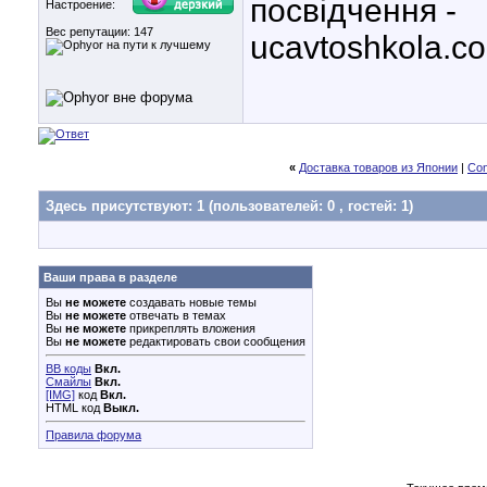
посвідчення -
Настроение:
Вес репутации:
147
ucavtoshkola.c
«
Доставка товаров из Японии
|
Con
Здесь присутствуют: 1
(пользователей: 0 , гостей: 1)
Ваши права в разделе
Вы
не можете
создавать новые темы
Вы
не можете
отвечать в темах
Вы
не можете
прикреплять вложения
Вы
не можете
редактировать свои сообщения
BB коды
Вкл.
Смайлы
Вкл.
[IMG]
код
Вкл.
HTML код
Выкл.
Правила форума