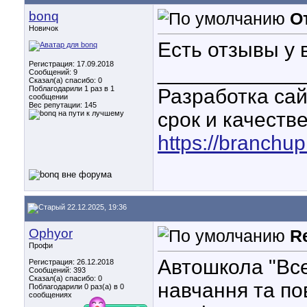
bonq
О
Новичок
Есть отзывы у 
Регистрация: 17.09.2018
____________
Сообщений: 9
Сказал(а) спасибо: 0
Поблагодарили 1 раз в 1
Разработка сай
сообщении
Вес репутации:
145
срок и качеств
https://branchup
22.12.2025, 19:36
Ophyor
R
Профи
Автошкола "Все
Регистрация: 26.12.2018
Сообщений: 393
Сказал(а) спасибо: 0
навчання та по
Поблагодарили 0 раз(а) в 0
сообщениях