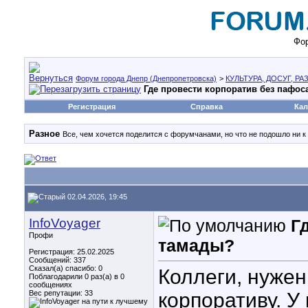
Фор
Форум города Днепр (Днепропетровска)
>
КУЛЬТУРА, ДОСУГ, Р
Где провести корпоратив без пафос
Регистрация
Справка
Кал
Разное
Все, чем хочется поделится с форумчанами, но что не подошло ни к
02.04.2026, 19:45
InfoVoyager
Г
Профи
тамады?
Регистрация: 25.02.2025
Сообщений: 337
Сказал(а) спасибо: 0
Коллеги, нужен
Поблагодарили 0 раз(а) в 0
сообщениях
Вес репутации:
33
корпоративу. У 