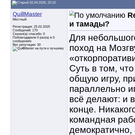
02.04.2026, 20:10
QuillMaster
R
Местный
и тамады?
Регистрация: 25.02.2025
Сообщений: 170
Сказал(а) спасибо: 0
Для небольшог
Поблагодарили 0 раз(а) в 0
сообщениях
Вес репутации:
30
поход на Мозгв
«откорпоратив
Суть в том, чт
общую игру, пр
параллельно иг
всё делают: и 
конце. Никаког
командная рабо
демократично, 