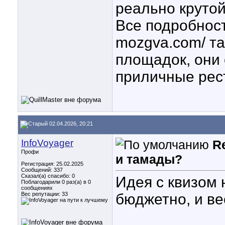
реально крутой
Все подробност
mozgva.com/ т
площадок, они
приличные рес
02.04.2026, 20:21
InfoVoyager
R
Профи
и тамады?
Регистрация: 25.02.2025
Сообщений: 337
Сказал(а) спасибо: 0
Идея с квизом 
Поблагодарили 0 раз(а) в 0
сообщениях
Вес репутации:
33
бюджетно, и ве