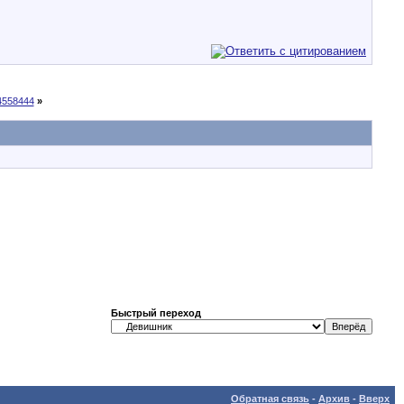
4558444
»
Быстрый переход
Обратная связь
-
Архив
-
Вверх