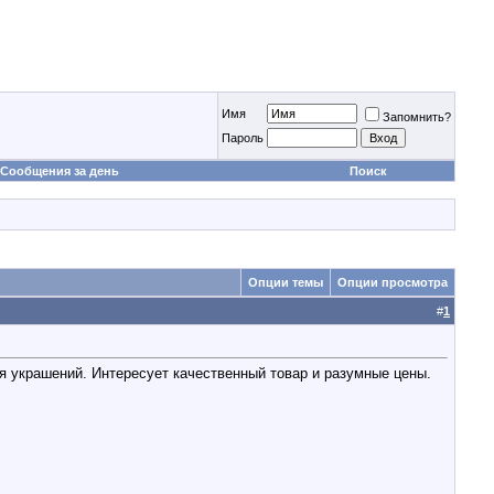
Имя
Запомнить?
Пароль
Сообщения за день
Поиск
Опции темы
Опции просмотра
#
1
я украшений. Интересует качественный товар и разумные цены.