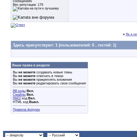
сообщениях
Вес репутации:
179
«
Як я п
Здесь присутствуют: 1
(пользователей: 0 , гостей: 1)
Ваши права в разделе
Вы
не можете
создавать новые темы
Вы
не можете
отвечать в темах
Вы
не можете
прикреплять вложения
Вы
не можете
редактировать свои сообщения
BB коды
Вкл.
Смайлы
Вкл.
[IMG]
код
Вкл.
HTML код
Выкл.
Правила форума