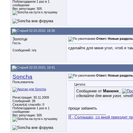
Поблагодарили 1 раз в 1
сообщении
Вес репутации:
305
02.03.2010, 18:36
Золотце
Ответ: Новые разделы
Гость
сделайте для меня угол, чтоб я та
Сообщений: n/a
02.03.2010, 18:41
Soncha
Ответ: Новые разделы
Пользователь
Цитата:
Сообщение от
Манюня_
сделайте для меня угол, что
Регистрация: 30.11.2009
Сообщений: 38
Сказал(а) спасибо: 0
проще забанить
Поблагодарили 1 раз в 1
сообщении
__________________
Вес репутации:
305
Я - Солнышко, со мной приходит пр