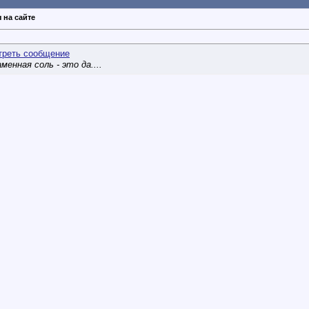
 на сайте
аменная соль - это да....