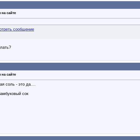
 на сайте
елать?
 на сайте
я соль - это да....
бамбуковый сок