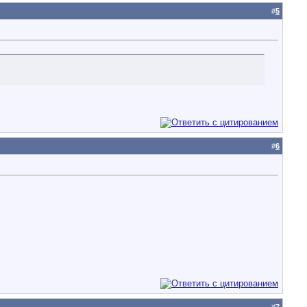
#
5
#
6