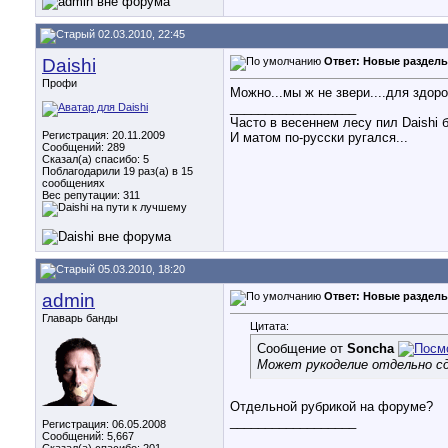
02.03.2010, 22:45
Daishi
Ответ: Новые разделы
Профи
Можно...мы ж не звери....для здоро
__________________
Часто в весеннем лесу пил Daishi 
Регистрация: 20.11.2009
И матом по-русски ругался...
Сообщений: 289
Сказал(а) спасибо: 5
Поблагодарили 19 раз(а) в 15
сообщениях
Вес репутации:
311
05.03.2010, 18:20
admin
Ответ: Новые разделы
Главарь банды
Цитата:
Сообщение от
Soncha
Может рукоделие отдельно 
Отдельной рубрикой на форуме?
__________________
Регистрация: 06.05.2008
Сообщений: 5,667