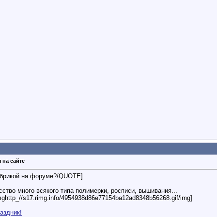
 на сайте
брикой на форуме?/QUOTE]
усство много всякого типа полимерки, росписи, вышивания...
http_//s17.rimg.info/4954938d86e77154ba12ad8348b56268.gif/img]
аздник!