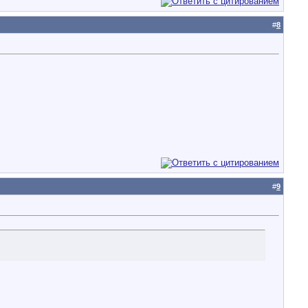
#
8
#
9