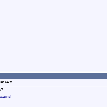
 на сайте
ть?
аздник!