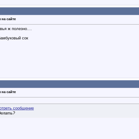
 на сайте
вья ж полезно....
бамбуковый сок
 на сайте
сделать?