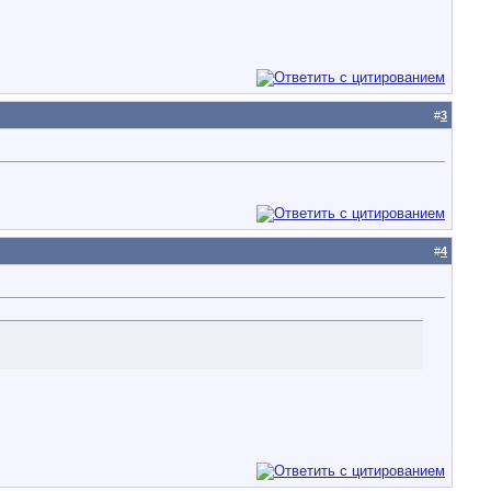
#
3
#
4