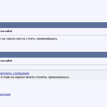
 на сайте
м на горохе могла стоять провинившись
 на сайте
б я там на горохе могла стоять провинившись
аздник!