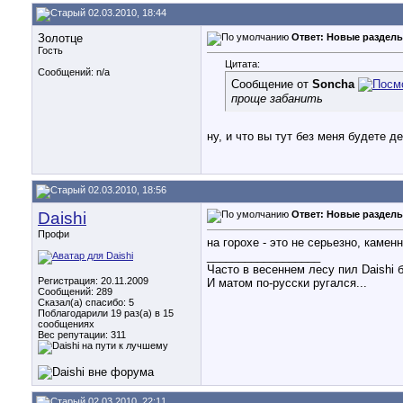
02.03.2010, 18:44
Золотце
Ответ: Новые разделы
Гость
Цитата:
Сообщений: n/a
Сообщение от
Soncha
проще забанить
ну, и что вы тут без меня будете д
02.03.2010, 18:56
Daishi
Ответ: Новые разделы
Профи
на горохе - это не серьезно, каменна
__________________
Часто в весеннем лесу пил Daishi 
Регистрация: 20.11.2009
И матом по-русски ругался...
Сообщений: 289
Сказал(а) спасибо: 5
Поблагодарили 19 раз(а) в 15
сообщениях
Вес репутации:
311
02.03.2010, 22:11