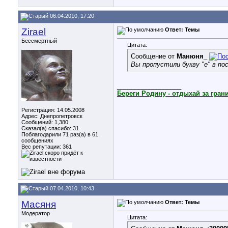
06.04.2010, 17:20
Zirael
Ответ: Темы
Бессмертный
Цитата:
Сообщение от
Манюня_
Вы пропустили букву "е" в по
__________________
Береги Родину - отдыхай за гран
Регистрация: 14.05.2008
Адрес: Днепропетровск
Сообщений: 1,380
Сказал(а) спасибо: 31
Поблагодарили 71 раз(а) в 61
сообщениях
Вес репутации:
361
07.04.2010, 10:43
Масяня
Ответ: Темы
Модератор
Цитата: