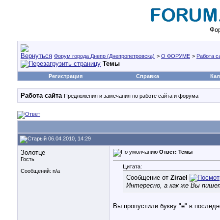
Фор
Форум города Днепр (Днепропетровска)
>
О ФОРУМЕ
>
Работа с
Темы
Регистрация
Справка
Кал
Работа сайта
Предложения и замечания по работе сайта и форума
06.04.2010, 14:29
Золотце
Ответ: Темы
Гость
Цитата:
Сообщений: n/a
Сообщение от
Zirael
Интересно, а как же Вы пише
Вы пропустили букву "е" в последн