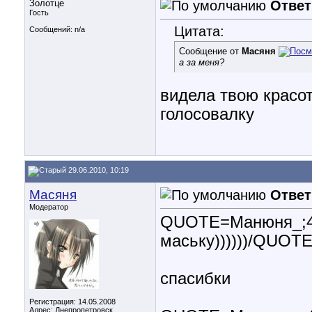
Золотце
Ответ
Гость
Цитата:
Сообщений: n/a
Сообщение от
Масяня
а за меня?
видела твою красот
голосовалку
29.06.2010, 10:19
Масяня
Ответ
Модератор
QUOTE=Манюня_;42
маську))))))/QUOTE
спасибки
Регистрация: 14.05.2008
Адрес: Днепропетровск