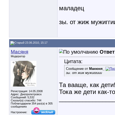
маладец
зы. от жиж мужигги
23.06.2010, 15:17
Масяня
Ответ
Модератор
Цитата:
Сообщение от
Манюня_
зы. от жиж мужиггиии
Та вааще, как дети
Тока же дети как-т
Регистрация: 14.05.2008
Адрес: Днепропетровск
________________
Сообщений: 5,532
Сказал(а) спасибо: 744
Поблагодарили 354 раз(а) в 305
сообщениях
Настроение: