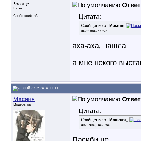
Золотце
Ответ
Гость
Цитата:
Сообщений: n/a
Сообщение от
Масяня
вот кнопочка
аха-аха, нашла
а мне некого выстав
29.06.2010, 11:11
Масяня
Ответ
Модератор
Цитата:
Сообщение от
Манюня_
аха-аха, нашла
Пасибище