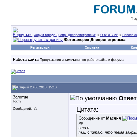
Фор
Форум города Днепр (Днепропетровска)
>
О ФОРУМЕ
>
Работа с
Фотогалерея Днепропетровска
Регистрация
Справка
Кал
Работа сайта
Предложения и замечания по работе сайта и форума
23.06.2010, 15:10
Золотце
Ответ
Гость
Цитата:
Сообщений: n/a
Сообщение от
Масяня
не
это я
т.к. считаю, что тема закры