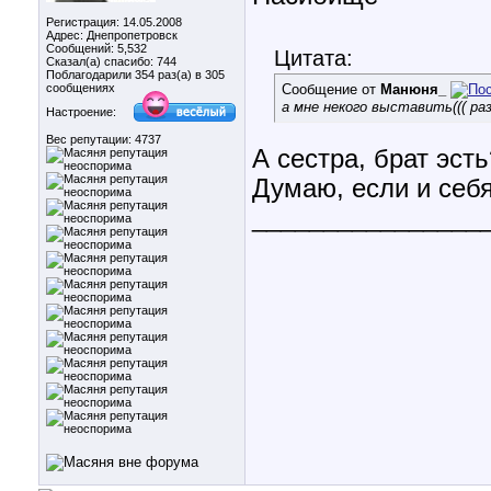
Регистрация: 14.05.2008
Адрес: Днепропетровск
Сообщений: 5,532
Цитата:
Сказал(а) спасибо: 744
Поблагодарили 354 раз(а) в 305
сообщениях
Сообщение от
Манюня_
а мне некого выставить((( раз
Настроение:
Вес репутации:
4737
А сестра, брат эсть
Думаю, если и себя
________________