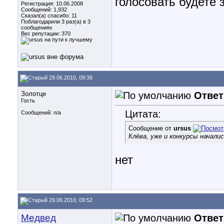
голосовать будете 
Регистрация: 10.06.2008
Сообщений: 1,932
Сказал(а) спасибо: 11
Поблагодарили 3 раз(а) в 3
сообщениях
Вес репутации:
370
29.06.2010, 09:38
Золотце
Ответ
Гость
Цитата:
Сообщений: n/a
Сообщение от
ursus
Клёва, уже и конкурсы начали
нет
29.06.2010, 09:52
Медвед
Ответ