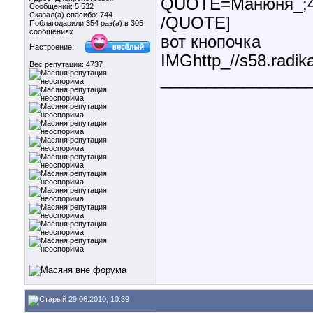
QUOTE=Манюня_;42
Сообщений: 5,532
Сказал(а) спасибо: 744
/QUOTE]
Поблагодарили 354 раз(а) в 305
сообщениях
вот кнопочка
Настроение:
IMGhttp_//s58.radik
Вес репутации:
4737
________________
29.06.2010, 10:39