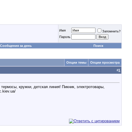
Имя
Запомнить?
Пароль
Сообщения за день
Поиск
Опции темы
Опции просмотра
#
1
термосы, кружки, детская линия! Пикник, электротовары,
.kiev.ua/