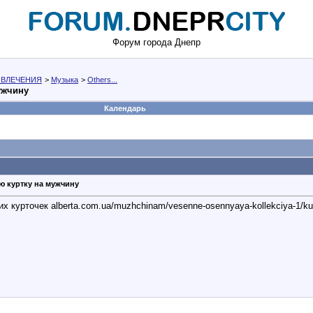
Форум города Днепр
АЗВЛЕЧЕНИЯ
>
Музыка
>
Others...
ужчину
Календарь
ую куртку на мужчину
 курточек alberta.com.ua/muzhchinam/vesenne-osennyaya-kollekciya-1/ku