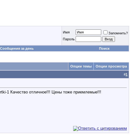
Имя
Запомнить?
Пароль
Сообщения за день
Поиск
Опции темы
Опции просмотра
#
1
rtki-1 Качество отличное!!! Цены тоже приемлемые!!!