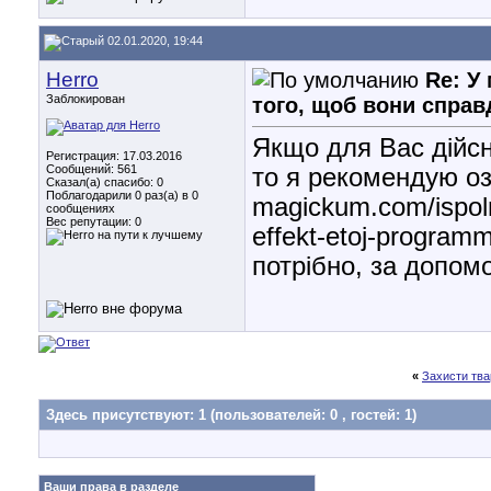
02.01.2020, 19:44
Herro
Re: У
Заблокирован
того, щоб вони спра
Якщо для Вас дійс
Регистрация: 17.03.2016
Сообщений: 561
то я рекомендую о
Сказал(а) спасибо: 0
Поблагодарили 0 раз(а) в 0
magickum.com/ispoln
сообщениях
Вес репутации:
0
effekt-etoj-program
потрібно, за допом
«
Захисти тва
Здесь присутствуют: 1
(пользователей: 0 , гостей: 1)
Ваши права в разделе