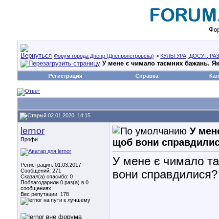
Фор
Форум города Днепр (Днепропетровска)
>
КУЛЬТУРА, ДОСУГ, Р
У мене є чимало таємних бажань. Я
Регистрация
Справка
Кал
02.01.2020, 14:15
lernor
У мен
Профи
щоб вони справдили
У мене є чимало та
Регистрация: 01.03.2017
Сообщений: 271
вони справдилися?
Сказал(а) спасибо: 0
Поблагодарили 0 раз(а) в 0
сообщениях
Вес репутации:
178