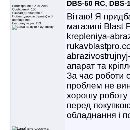
DBS-50 RC, DBS-
Регистрация: 02.07.2019
Сообщений: 160
Сказал(а) спасибо: 0
Вітаю! Я придб
Поблагодарили 0 раз(а) в 0
сообщениях
Вес репутации:
133
магазині Blast 
krepleniya-abraz
rukavblastpro.
abrazivostrujny
апарат та кріп
За час роботи 
проблем не вин
хорошу роботу 
перед покупкою
обладнання і п