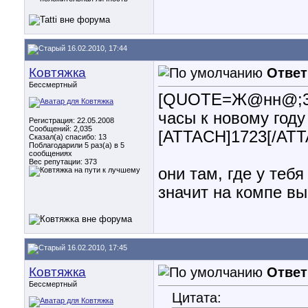
16.02.2010, 17:44
Ковтяжка
Ответ
Бессмертный
[QUOTE=Ж@нн@;3466
часы к новому году
Регистрация: 22.05.2008
Сообщений: 2,035
[ATTACH]1723[/AT
Сказал(а) спасибо: 13
Поблагодарили 5 раз(а) в 5
сообщениях
Вес репутации:
373
они там, где у теб
значит на компе в
16.02.2010, 17:45
Ковтяжка
Ответ
Бессмертный
Цитата: