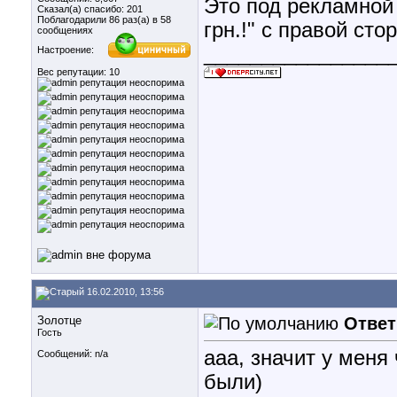
Это под рекламной 
Сказал(а) спасибо: 201
Поблагодарили 86 раз(а) в 58
грн.!" с правой ст
сообщениях
________________
Настроение:
Вес репутации:
10
16.02.2010, 13:56
Золотце
Ответ
Гость
ааа, значит у меня 
Сообщений: n/a
были)