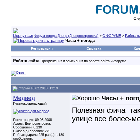
Фор
Форум города Днепр (Днепропетровска)
>
О ФОРУМЕ
>
Работа с
Часы + погода
Регистрация
Справка
Кал
Работа сайта
Предложения и замечания по работе сайта и форума
16.02.2010, 13:19
Медвед
Часы + пого
Главнокомандующий
Полезная фича
так
улице все более-ме
Регистрация: 09.05.2008
Адрес: Днепропетровск
Сообщений: 8,230
Сказал(а) спасибо: 279
Поблагодарили 225 раз(а) в 180
сообщениях