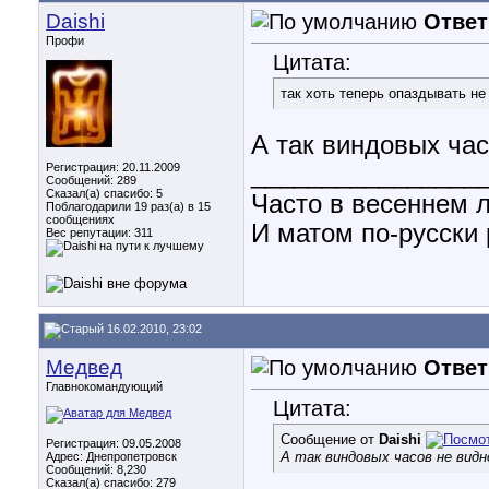
Daishi
Ответ
Профи
Цитата:
так хоть теперь опаздывать не
А так виндовых ча
Регистрация: 20.11.2009
________________
Сообщений: 289
Сказал(а) спасибо: 5
Часто в весеннем л
Поблагодарили 19 раз(а) в 15
сообщениях
И матом по-русски р
Вес репутации:
311
16.02.2010, 23:02
Медвед
Ответ
Главнокомандующий
Цитата:
Сообщение от
Daishi
Регистрация: 09.05.2008
А так виндовых часов не видн
Адрес: Днепропетровск
Сообщений: 8,230
Сказал(а) спасибо: 279