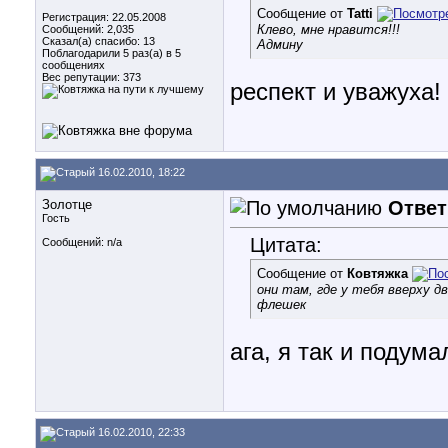
Сообщение от
Tatti
Регистрация: 22.05.2008
Клево, мне нравится!!!
Сообщений: 2,035
Сказал(а) спасибо: 13
Админу
Поблагодарили 5 раз(а) в 5
сообщениях
Вес репутации:
373
респект и уважуха! )
16.02.2010, 18:22
Золотце
Ответ
Гость
Цитата:
Сообщений: n/a
Сообщение от
Ковтяжка
они там, где у тебя вверху д
флешек
ага, я так и подума
16.02.2010, 22:33