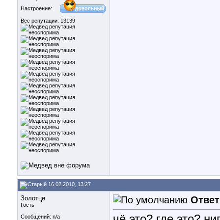
Настроение:
Вес репутации:
13139
16.02.2010, 13:27
Золотце
Ответ
Гость
чё это? где это? н
Сообщений: n/a