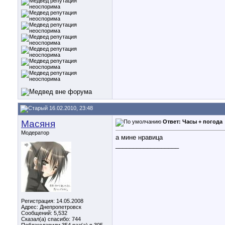
16.02.2010, 23:48
Масяня
Ответ: Часы + погода
Модератор
а мине нравица
__________________
Регистрация: 14.05.2008
Адрес: Днепропетровск
Сообщений: 5,532
Сказал(а) спасибо: 744