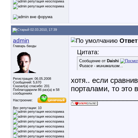
02.03.2010, 17:39
admin
Ответ
Главарь банды
Цитата:
Сообщение от
Daishi
Фигасе - минимализм...
хотя.. если сравн
Регистрация: 06.05.2008
Сообщений: 5,670
Сказал(а) спасибо: 201
порталами, то это
Поблагодарили 86 раз(а) в 58
сообщениях
________________
Настроение:
Вес репутации:
10