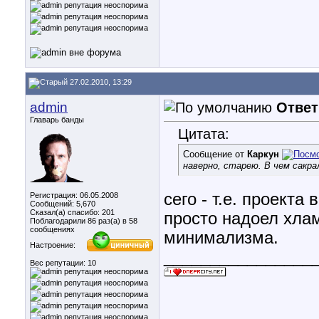
27.02.2010, 13:29
admin
Ответ
Главарь банды
Цитата:
Сообщение от
Каркун
наверно, старею. В чем сакр
сего - т.е. проекта
Регистрация: 06.05.2008
Сообщений: 5,670
Сказал(а) спасибо: 201
просто надоел хлам
Поблагодарили 86 раз(а) в 58
сообщениях
минимализма.
Настроение:
________________
Вес репутации:
10