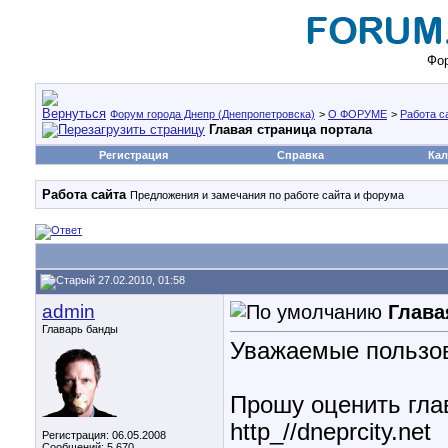
Фор
Форум города Днепр (Днепропетровска)
>
О ФОРУМЕ
>
Работа с
Главая страница портала
Регистрация
Справка
Кал
Работа сайта
Предложения и замечания по работе сайта и форума
27.02.2010, 01:58
admin
Глава
Главарь банды
Уважаемые пользов
Прошу оценить гла
http_//dneprcity.net
Регистрация: 06.05.2008
Сообщений: 5,670