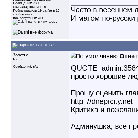
________________
Сообщений: 289
Сказал(а) спасибо: 5
Часто в весеннем л
Поблагодарили 19 раз(а) в 15
сообщениях
И матом по-русски р
Вес репутации:
311
02.03.2010, 14:51
Золотце
Ответ
Гость
QUOTE=admin;3564
Сообщений: n/a
просто хорошие л
Прошу оценить гла
http_//dneprcity.net
Критика и пожелани
Админушка, всё пр