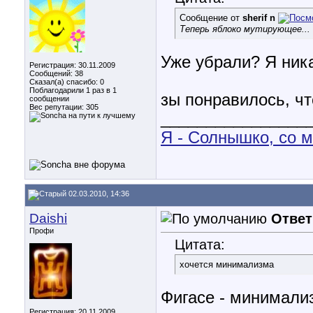
Сообщение от
sherif n
Теперь яблоко мутирующее...
Уже убрали? Я ник
Регистрация: 30.11.2009
Сообщений: 38
Сказал(а) спасибо: 0
Поблагодарили 1 раз в 1
зы понравилось, ч
сообщении
Вес репутации:
305
________________
Я - Солнышко, со м
02.03.2010, 14:36
Daishi
Ответ
Профи
Цитата:
хочется минимализма
Фигасе - минимализ
Регистрация: 20.11.2009