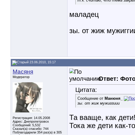
т.к. считаю, что тема закры
маладец
зы. от жиж мужигги
23.06.2010, 15:17
Масяня
Модератор
Ответ: Фот
Цитата:
Сообщение от
Манюня_
зы. от жиж мужиггиии
Та вааще, как дети
Регистрация: 14.05.2008
Адрес: Днепропетровск
Тока же дети как-т
Сообщений: 5,532
Сказал(а) спасибо: 744
________________
Поблагодарили 354 раз(а) в 305