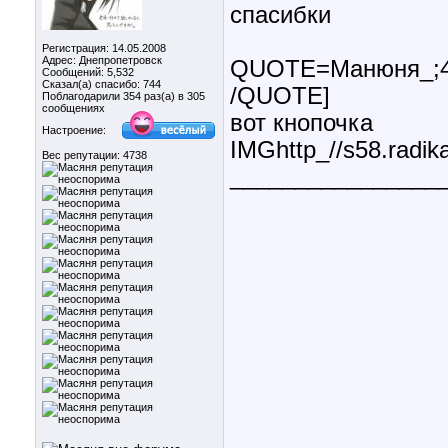
спасибки
Регистрация: 14.05.2008
Адрес: Днепропетровск
QUOTE=Манюня_;42
Сообщений: 5,532
Сказал(а) спасибо: 744
/QUOTE]
Поблагодарили 354 раз(а) в 305
сообщениях
вот кнопочка
Настроение:
IMGhttp_//s58.radik
Вес репутации:
4738
________________