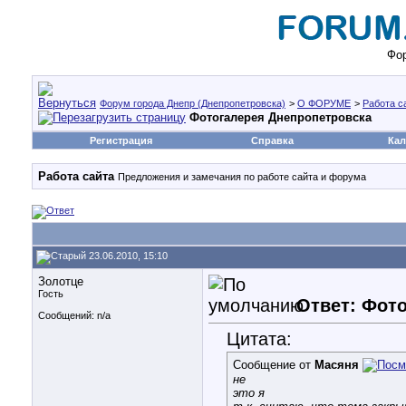
Фор
Форум города Днепр (Днепропетровска)
>
О ФОРУМЕ
>
Работа с
Фотогалерея Днепропетровска
Регистрация
Справка
Кал
Работа сайта
Предложения и замечания по работе сайта и форума
23.06.2010, 15:10
Золотце
Гость
Ответ: Фот
Сообщений: n/a
Цитата:
Сообщение от
Масяня
не
это я