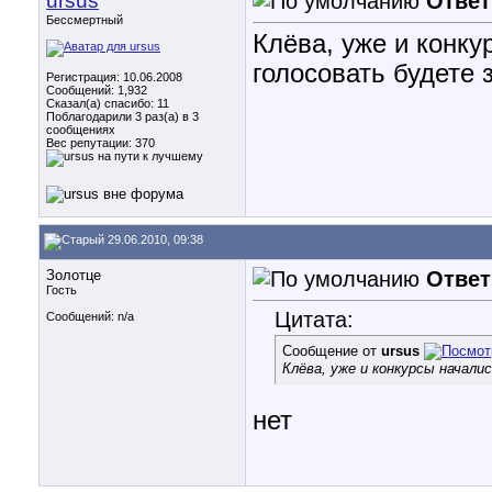
ursus
Ответ
Бессмертный
Клёва, уже и конк
голосовать будете 
Регистрация: 10.06.2008
Сообщений: 1,932
Сказал(а) спасибо: 11
Поблагодарили 3 раз(а) в 3
сообщениях
Вес репутации:
370
29.06.2010, 09:38
Золотце
Ответ
Гость
Цитата:
Сообщений: n/a
Сообщение от
ursus
Клёва, уже и конкурсы начали
нет