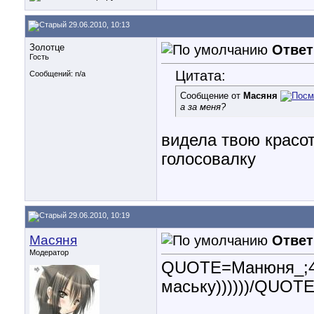
29.06.2010, 10:13
Золотце
Ответ
Гость
Цитата:
Сообщений: n/a
Сообщение от
Масяня
а за меня?
видела твою красот
голосовалку
29.06.2010, 10:19
Масяня
Ответ
Модератор
QUOTE=Манюня_;42
маську))))))/QUOTE