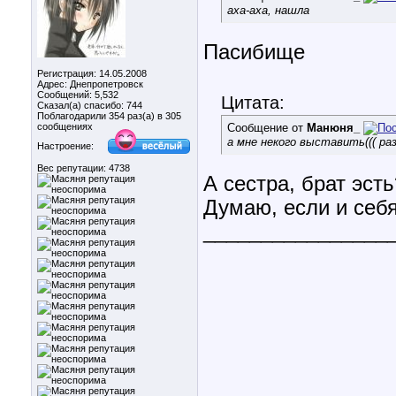
аха-аха, нашла
Пасибище
Регистрация: 14.05.2008
Адрес: Днепропетровск
Сообщений: 5,532
Цитата:
Сказал(а) спасибо: 744
Поблагодарили 354 раз(а) в 305
сообщениях
Сообщение от
Манюня_
а мне некого выставить((( раз
Настроение:
Вес репутации:
4738
А сестра, брат эсть
Думаю, если и себя
________________