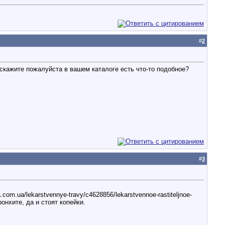
#
2
скажите пожалуйста в вашем каталоге есть что-то подобное?
#
3
m.ua/lekarstvennye-travy/c4628856/lekarstvennoe-rastiteljnoe-
ронхите, да и стоят копейки.