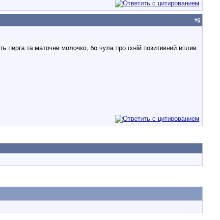
#
6
ть перга та маточне молочко, бо чула про їхній позитивний вплив