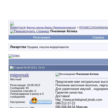
Форум города Днепр (Днепропетровска)
>
ПРОФЕССИОНАЛЬНЫ
Пчелиная Аптека
Регистрация
Справка
Лекарства
Продажа, покупка медпрепаратов
06.09.2013, 19:14
mignmsk
Пчелиная Аптека
Местный
Предлагаем вам натуральные высо
Пчелиное маточное молочко, перга
Регистрация: 18.08.2013
Сообщений: 84
Для укрепления имуной , эндокрин
Сказал(а) спасибо: 0
Гарантия качества.
Поблагодарили 0 раз(а) в 0
Доставка!
сообщениях
http_//www.pcheloprod.jimdo.com
Настроение:
098-212-27-22
095-506-84-54 Максим