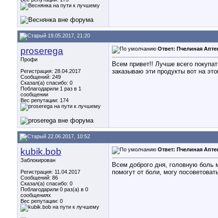
19.05.2017, 21:20
proserega
Ответ: Пчелиная Апте
Профи
Всем привет!! Лучше всего покупат
заказываю эти продукты вот на этом
Регистрация: 28.04.2017
Сообщений: 249
Сказал(а) спасибо: 0
Поблагодарили 1 раз в 1
сообщении
Вес репутации:
174
22.06.2017, 10:52
kubik.bob
Ответ: Пчелиная Апте
Заблокирован
Всем доброго дня, головную боль 
помогут от боли, могу посоветовать 
Регистрация: 11.04.2017
Сообщений: 86
Сказал(а) спасибо: 0
Поблагодарили 0 раз(а) в 0
сообщениях
Вес репутации:
0