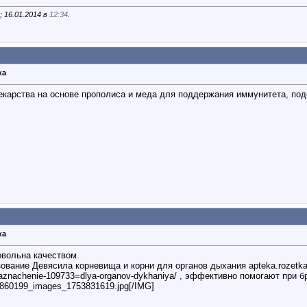
 16.01.2014 в
12:34
.
ка
екарства на основе прополиса и меда для поддержания иммунитета, под
ка
овольна качеством.
вание Девясила корневища и корни для органов дыхания apteka.rozetka.co
;naznachenie-109733=dlya-organov-dykhaniya/ , эффективно помогают при б
11860199_images_1753831619.jpg[/IMG]