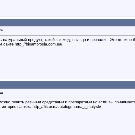
ка
ь натуральный продукт, такой как мед, пыльца и прополис. Это должно б
 сайте http_//bioambrosia.com.ua/
ка
можно лечить разными средствами и препаратами но если вы принимаете
интернет аптека http_//filzor.ru/catalog/mama_i_malysh/