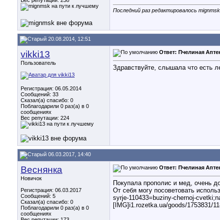
Вес репутации:
238
Последний раз редактировалось mignmsk;
20.08.2014, 12:51
vikki13
Ответ: Пчелиная Апте
Пользователь
Здравствуйте, слышала что есть л
Регистрация: 06.05.2014
Сообщений: 33
Сказал(а) спасибо: 0
Поблагодарили 0 раз(а) в 0
сообщениях
Вес репутации:
224
06.03.2017, 14:40
Веснянка
Ответ: Пчелиная Апте
Новичок
Покупала прополис и мед, очень д
От себя могу посоветовать использо
Регистрация: 06.03.2017
Сообщений: 5
syrje-110433=buziny-chernoj-cvetki
Сказал(а) спасибо: 0
[IMG]i1.rozetka.ua/goods/1753831/
Поблагодарили 0 раз(а) в 0
сообщениях
Вес репутации:
173