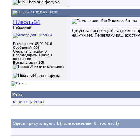
11.12.2024, 10:32
Николь84
Re: Пчелиная Аптека
Избранный
Дякую за пропозицію! Натуральні п
на імунітет. Перегляну ваш асорти
Регистрация: 05.09.2016
Сообщений: 684
Сказал(а) спасибо: 0
Поблагодарили 1 раз в 1
сообщении
Вес репутации:
195
Метки
маточное
,
молочко
Здесь присутствуют: 1
(пользователей: 0 , гостей: 1)