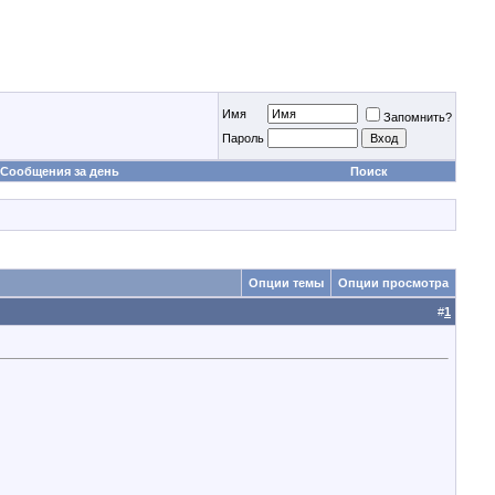
Имя
Запомнить?
Пароль
Сообщения за день
Поиск
Опции темы
Опции просмотра
#
1