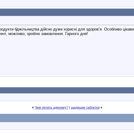
родукти бджільництва дійсно дуже корисні для здоров’я. Особливо цікави
мент, можливо, зроблю замовлення. Гарного дня!
«
Чем лечить аденому?
|
щадящие таблетки
»