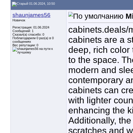
01.06.2024, 10:50
shaunjames56
M
Новичок
cabinets.deals/
Регистрация: 01.06.2024
Сообщений: 1
Сказал(а) спасибо: 0
cabinets are a st
Поблагодарили 0 раз(а) в 0
сообщениях
Вес репутации:
0
deep, rich color
to the space. Th
modern and slee
contemporary an
cabinets can cr
with lighter cou
enhancing the k
Additionally, th
scratches and we