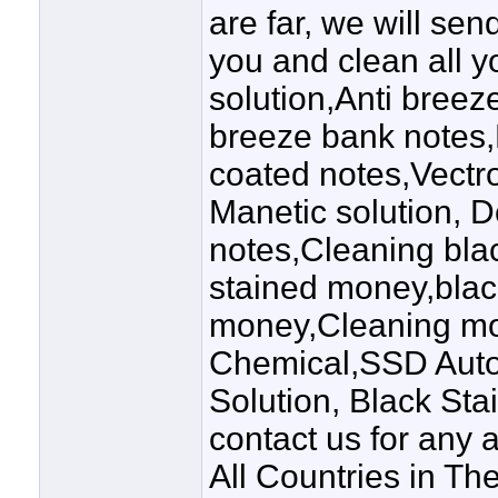
are far, we will sen
you and clean all 
solution,Anti breez
breeze bank notes,B
coated notes,Vectr
Manetic solution, 
notes,Cleaning bla
stained money,blac
money,Cleaning mo
Chemical,SSD Auto
Solution, Black St
contact us for any
All Countries in Th