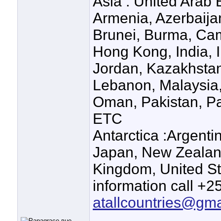
Asia : United Arab
Armenia, Azerbaija
Brunei, Burma, Cam
Hong Kong, India, In
Jordan, Kazakhstan
Lebanon, Malaysia,
Oman, Pakistan, Pa
ETC
Antarctica :Argenti
Japan, New Zealand
Kingdom, United S
information call +
atallcountries@gm