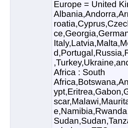
Europe = United K
Albania,Andorra,Ar
roatia,Cyprus,Cze
ce,Georgia,Germany
Italy,Latvia,Malta
d,Portugal,Russia
,Turkey,Ukraine,and
Africa : South
Africa,Botswana,An
ypt,Eritrea,Gabon
scar,Malawi,Mauri
e,Namibia,Rwanda,
Sudan,Sudan,Tanza