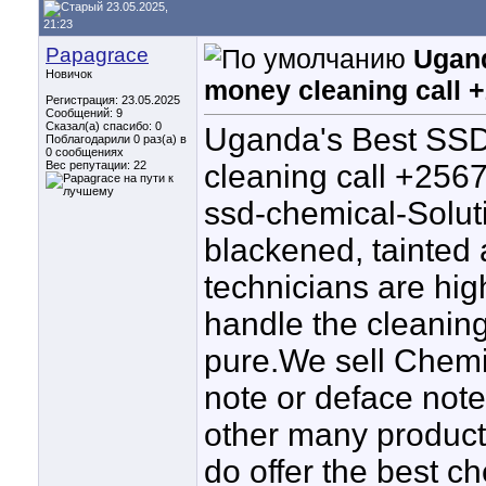
23.05.2025,
21:23
Papagrace
Ugand
Новичок
money cleaning call 
Регистрация: 23.05.2025
Сообщений: 9
Сказал(а) спасибо: 0
Uganda's Best SSD
Поблагодарили 0 раз(а) в
0 сообщениях
Вес репутации:
22
cleaning call +256
ssd-chemical-Soluti
blackened, tainted
technicians are hig
handle the cleanin
pure.We sell Chemic
note or deface not
other many product
do offer the best c