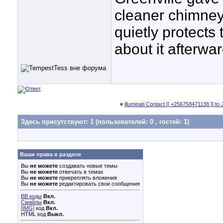
cleaner chimney, 
quietly protects
about it afterwar
«
illuminati Contact [[ +256758471138 ]] t
Здесь присутствуют: 1
(пользователей: 0 , гостей: 1)
Ваши права в разделе
Вы
не можете
создавать новые темы
Вы
не можете
отвечать в темах
Вы
не можете
прикреплять вложения
Вы
не можете
редактировать свои сообщения
BB коды
Вкл.
Смайлы
Вкл.
[IMG]
код
Вкл.
HTML код
Выкл.