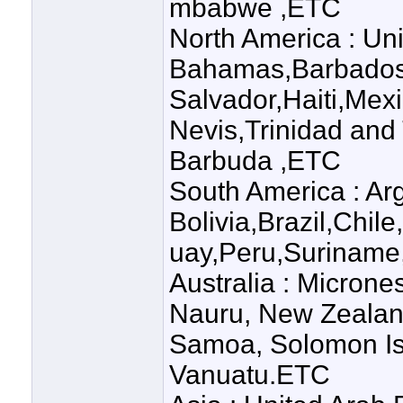
mbabwe ,ETC
North America : Un
Bahamas,Barbados
Salvador,Haiti,Mex
Nevis,Trinidad an
Barbuda ,ETC
South America : Ar
Bolivia,Brazil,Chi
uay,Peru,Suriname
Australia : Micronesi
Nauru, New Zealan
Samoa, Solomon Is
Vanuatu.ETC