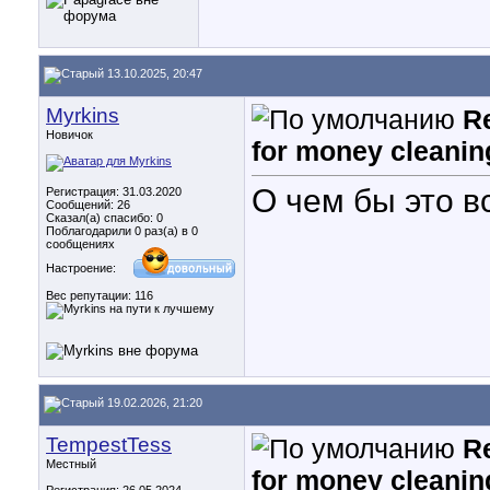
13.10.2025, 20:47
Myrkins
R
Новичок
for money cleanin
О чем бы это в
Регистрация: 31.03.2020
Сообщений: 26
Сказал(а) спасибо: 0
Поблагодарили 0 раз(а) в 0
сообщениях
Настроение:
Вес репутации:
116
19.02.2026, 21:20
TempestTess
R
Местный
for money cleanin