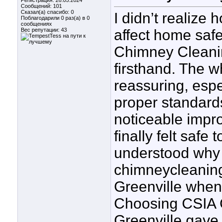
Регистрация: 26.05.2024
Сообщений: 101
Сказал(а) спасибо: 0
I didn’t realiz
Поблагодарили 0 раз(а) в 0
сообщениях
Вес репутации:
43
affect home safe
Chimney Cleanin
firsthand. The w
reassuring, espe
proper standards
noticeable impro
finally felt safe
understood why 
chimneycleanin
Greenville when 
Choosing CSIA 
Greenville gave 