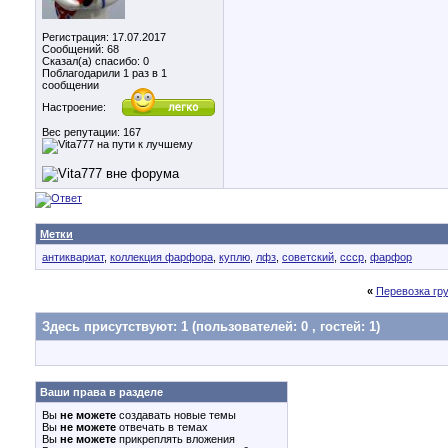
Регистрация: 17.07.2017
Сообщений: 68
Сказал(а) спасибо: 0
Поблагодарили 1 раз в 1
сообщении
Настроение:
Вес репутации:
167
Метки
антиквариат
,
коллекция фарфора
,
куплю
,
лфз
,
советский
,
ссср
,
фарфор
«
Перевозка гр
Здесь присутствуют: 1
(пользователей: 0 , гостей: 1)
Ваши права в разделе
Вы
не можете
создавать новые темы
Вы
не можете
отвечать в темах
Вы
не можете
прикреплять вложения