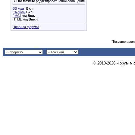
Вы
не можете
редактировать свои сообщения
BB коды
Вкл.
Смайлы
Вкл.
[IMG]
код
Вкл.
HTML код
Выкл.
Правила форума
Текущее врем
© 2010-2026 Форум міст