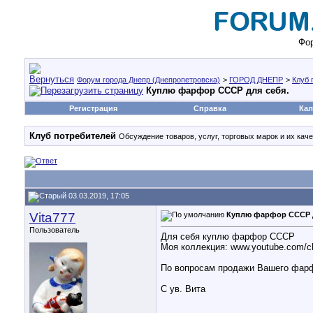
Фор
Форум города Днепр (Днепропетровска)
>
ГОРОД ДНЕПР
>
Клуб 
Куплю фарфор СССР для себя.
Регистрация
Справка
Кал
Клуб потребителей
Обсуждение товаров, услуг, торговых марок и их каче
03.03.2019, 17:05
Vita777
Куплю фарфор СССР д
Пользователь
Для себя куплю фарфор СССР
Моя коллекция: www.youtube.com/
По вопросам продажи Вашего фарф
С ув. Вита