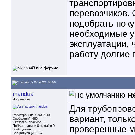
транспортиров
перевозчиков.
подобрать пок
необходимые 
эксплуатации, 
работу долгие 
02.07.2022, 16:50
maridua
R
Избранный
Для трубопров
Регистрация: 08.03.2018
вариант, тольк
Сообщений: 688
Сказал(а) спасибо: 1
Поблагодарили 0 раз(а) в 0
проверенные м
сообщениях
Вес репутации:
167