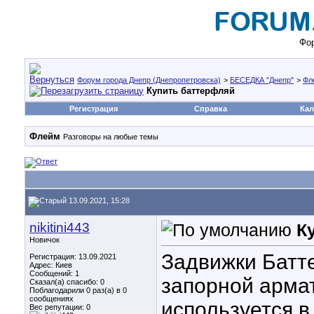
Фор
Форум города Днепр (Днепропетровска)
>
БЕСЕДКА "Днепр"
>
Фл
Купить баттерфляй
Регистрация
Справка
Кал
Флейм
Разговоры на любые темы
13.09.2021, 15:28
nikitini443
К
Новичок
Задвижки Батт
Регистрация: 13.09.2021
Адрес: Киев
Сообщений: 1
запорной армат
Сказал(а) спасибо: 0
Поблагодарили 0 раз(а) в 0
сообщениях
используется 
Вес репутации:
0