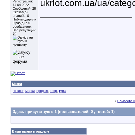
ukrlot.com.ua/ua/categor
Регистрация:
14.04.2022
Сообщений: 28
__________________
Сказал(а)
спасибо: 0
Поблагодарили
0 раз(а) в 0
сообщениях
Вес репутации:
79
Метки
гонконг
,
марки
,
продаю
,
ссср
,
тува
«
Помогите н
Здесь присутствуют: 1
(пользователей: 0 , гостей: 1)
Ваши права в разделе