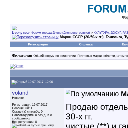
Фор
Форум города Днепр (Днепропетровска)
>
КУЛЬТУРА, ДОСУГ, Р
Марки СССР (20-50-х гг.), Гонконга, 
Регистрация
Справка
Кал
Филателия
Общий форум по филателии. Почтовые марки, облатки, штемпе
19.07.2017, 12:06
voland
Ма
Новичок
Продаю отдель
Регистрация: 19.07.2017
Сообщений: 1
Сказал(а) спасибо: 0
30-х гг.
Поблагодарили 0 раз(а) в 0
сообщениях
Вес репутации:
0
чистые (**) и г