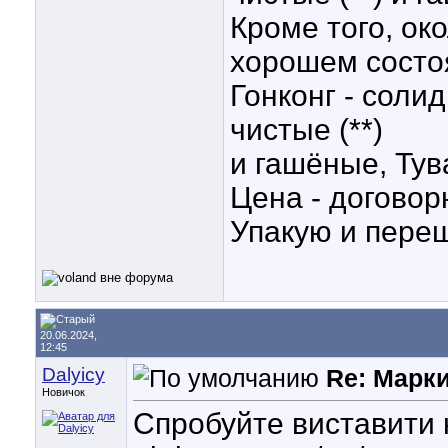
Кроме того, око
хорошем состо
Гонконг - солид
чистые (**)
и гашёные, Тув
Цена - договор
Упакую и пере
20.06.2024,
12:45
Dalyicy
Re: Марки
Новичок
Спробуйте виставити н