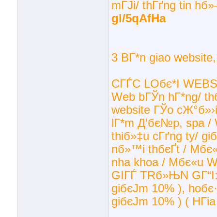
mГЈi/ thГґng tin hб»
gl/5qAfHa
3 BГ*n giao websit
CГЃC LOбє*I WEBS
Web bГЎn hГ*ng/ th
website ГЎo cЖ°б»›i
lГ*m Д‘бє№p, spa / W
thiб»‡u cГґng ty/ gi
nб»™i thбєҐt / Mбє
nha khoa / Mбє«u We
GIГЃ TRб»ЊN GГ“I: 1
giбєЈm 10% ), hoбє·
giбєЈm 10% ) ( HГіa