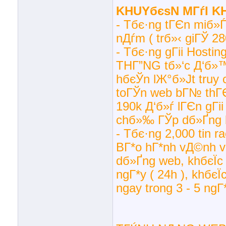
KHUYбєѕN MГѓI K
- Tбє·ng tГЄn miб»Ѓ
nДѓm ( trб»‹ giГЎ 28
- Tбє·ng gГіi Hos
THГ”NG tб»‘c Д‘б»™ 
hбєЎn lЖ°б»Јt truy 
toГЎn web bГ№ thГЄ
190k Д‘б»ѓ lГЄn gГі
chб»‰ ГЎp dб»Ґng b
- Tбє·ng 2,000 tin r
BГ*o hГ*nh vД©nh vi
dб»Ґng web, khбєЇc 
ngГ*y ( 24h ), khбєЇ
ngay trong 3 - 5 ngГ