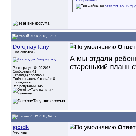
assistant_ap_757g_
04.09.2018, 12:07
DorojnayTany
Ответ
Пользователь
А мы отдали ребенк
старенький планшет
Регистрация: 04.09.2018
Сообщений: 41
Сказал(а) спасибо: 0
Поблагодарили 0 раз(а) в 0
сообщениях
Вес репутации:
145
20.12.2018, 09:07
igordk
Ответ
Местный