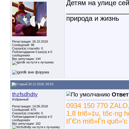
Детям на улице сей
________________
природа и жизнь
Регистрация: 26.10.2018
Сообщений: 98
Сказал(а) спасибо: 0
Поблагодарили 0 раз(а) в 0
сообщениях
Вес репутации:
144
20.12.2018, 09:53
thzfsdhdty
Ответ
Избранный
0934 150 770 ZALO, 
Регистрация: 14.06.2018
Сообщений: 675
1,8 triб»‡u, tбє·ng 
Сказал(а) спасибо: 0
Поблагодарили 0 раз(а) в 0
tГЄn miб»Ѓn quб»‘c 
сообщениях
Вес репутации:
162