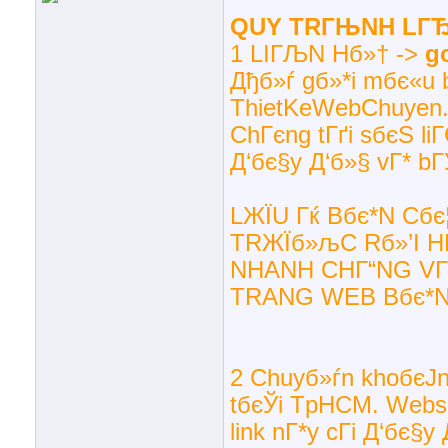
QUY TRГЊNH LГЂ
1 LIГЉN Hб»† ->
go
Дђб»ѓ gб»*i mбє«u 
ThietKeWebChuyen
ChГєng tГґi sбєЅ liГ
Д‘бє§y Д‘б»§ vГ* bГ
LЖЇU Гќ Bбє*N Cб
TRЖЇб»љC Rб»’I H
NHANH CHГ“NG VГ
TRANG WEB Bбє*
2 Chuyб»ѓn khoбєЈn 
tбєЎi TpHCM. Websit
link nГ*y cГі Д‘бє§y