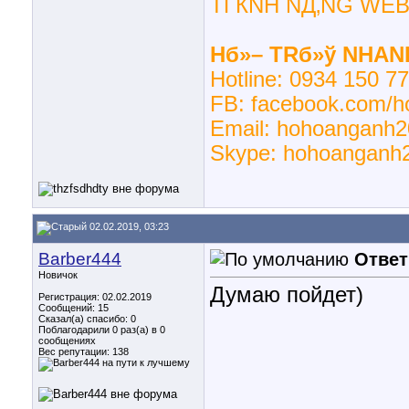
TГЌNH NД‚NG WEB
Hб»– TRб»ў NHAN
Hotline: 0934 150 770
FB: facebook.com/
Email: hohoanganh2
Skype: hohoanganh
02.02.2019, 03:23
Barber444
Ответ
Новичок
Думаю пойдет)
Регистрация: 02.02.2019
Сообщений: 15
Сказал(а) спасибо: 0
Поблагодарили 0 раз(а) в 0
сообщениях
Вес репутации:
138