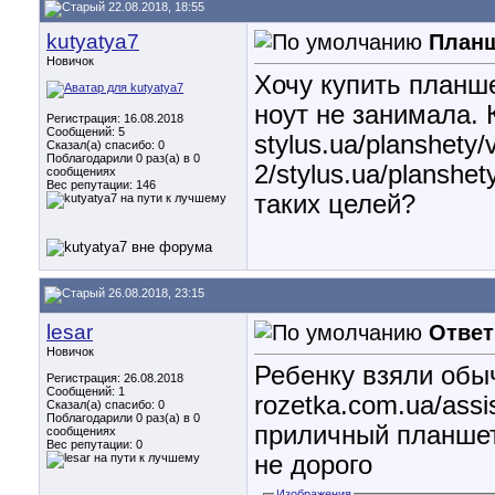
22.08.2018, 18:55
kutyatya7
Планш
Новичок
Хочу купить планше
ноут не занимала. 
Регистрация: 16.08.2018
Сообщений: 5
stylus.ua/planshety
Сказал(а) спасибо: 0
Поблагодарили 0 раз(а) в 0
2/stylus.ua/planshe
сообщениях
Вес репутации:
146
таких целей?
26.08.2018, 23:15
lesar
Ответ
Новичок
Ребенку взяли обы
Регистрация: 26.08.2018
Сообщений: 1
rozetka.com.ua/assi
Сказал(а) спасибо: 0
Поблагодарили 0 раз(а) в 0
приличный планшет
сообщениях
Вес репутации:
0
не дорого
Изображения