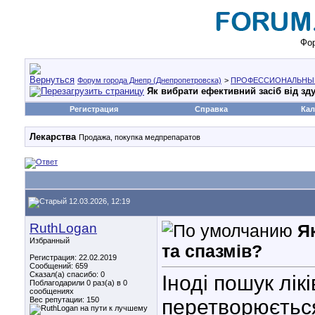
Фор
Форум города Днепр (Днепропетровска)
>
ПРОФЕССИОНАЛЬНЫ
Як вибрати ефективний засіб від зду
Регистрация
Справка
Кал
Лекарства
Продажа, покупка медпрепаратов
12.03.2026, 12:19
RuthLogan
Я
Избранный
та спазмів?
Регистрация: 22.02.2019
Сообщений: 659
Сказал(а) спасибо: 0
Іноді пошук лікі
Поблагодарили 0 раз(а) в 0
сообщениях
Вес репутации:
150
перетворюється