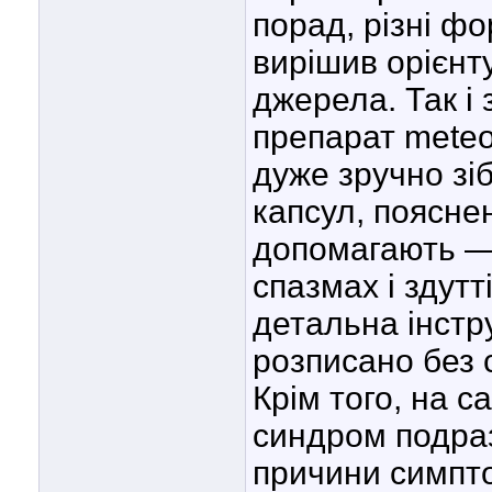
порад, різні фо
вирішив орієнту
джерела. Так і
препарат meteo
дуже зручно зі
капсул, поясне
допомагають — 
спазмах і здут
детальна інстру
розписано без
Крім того, на с
синдром подра
причини симпто