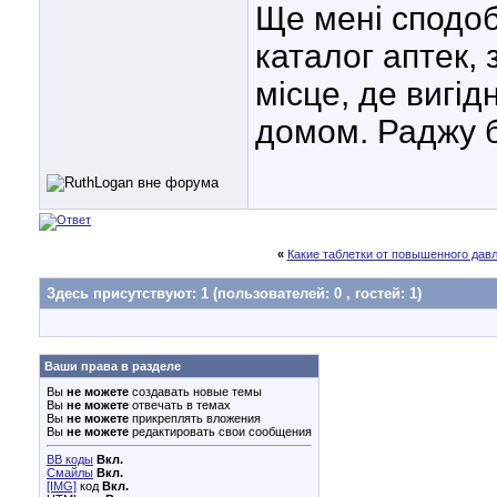
Ще мені сподо
каталог аптек,
місце, де вигід
домом. Раджу б
«
Какие таблетки от повышенного дав
Здесь присутствуют: 1
(пользователей: 0 , гостей: 1)
Ваши права в разделе
Вы
не можете
создавать новые темы
Вы
не можете
отвечать в темах
Вы
не можете
прикреплять вложения
Вы
не можете
редактировать свои сообщения
BB коды
Вкл.
Смайлы
Вкл.
[IMG]
код
Вкл.