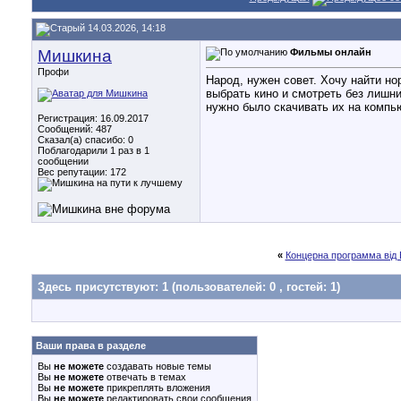
14.03.2026, 14:18
Мишкина
Фильмы онлайн
Профи
Народ, нужен совет. Хочу найти н
выбрать кино и смотреть без лишн
нужно было скачивать их на компь
Регистрация: 16.09.2017
Сообщений: 487
Сказал(а) спасибо: 0
Поблагодарили 1 раз в 1
сообщении
Вес репутации:
172
«
Концерна программа від 
Здесь присутствуют: 1
(пользователей: 0 , гостей: 1)
Ваши права в разделе
Вы
не можете
создавать новые темы
Вы
не можете
отвечать в темах
Вы
не можете
прикреплять вложения
Вы
не можете
редактировать свои сообщения