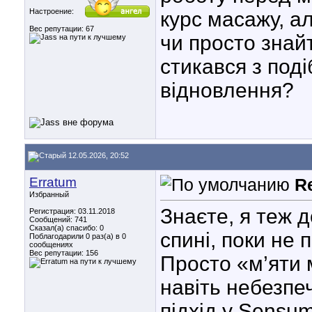
Настроение:
курс масажу, ал
Вес репутации:
67
чи просто знай
стикався з под
відновлення?
12.05.2026, 20:52
Erratum
R
Избранный
Знаєте, я теж 
Регистрация: 03.11.2018
Сообщений: 741
Сказал(а) спасибо: 0
спині, поки не 
Поблагодарили 0 раз(а) в 0
сообщениях
Вес репутации:
156
Просто «м’яти 
навіть небезпе
підхід у Sensu