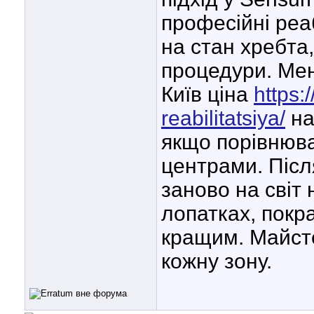
професійні реаб
на стан хребта
процедури. Мен
Київ ціна
https
reabilitatsiya/
на
якщо порівнюв
центрами. Післ
заново на світ
лопатках, покра
кращим. Майст
кожну зону.