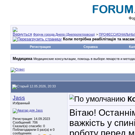
Фор
Форум города Днепр (Днепропетровска)
>
ПРОФЕССИОНАЛЬНЫ
Коли потрібна реабілітація та масаж
Регистрация
Справка
Кал
Медицина
Медицинские консультации, помощь в выборе лекарств и методах
12.05.2026, 20:33
Jass
К
Избранный
Вітаю! Останні
Регистрация: 14.09.2023
важкість у спин
Сообщений: 706
Сказал(а) спасибо: 0
Поблагодарили 0 раз(а) в 0
роботу перед м
сообщениях