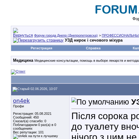
Фор
Форум города Днепр (Днепропетровска)
>
ПРОФЕССИОНАЛЬНЫ
УЗД нирок і сечового міхура
Регистрация
Справка
Кал
Медицина
Медицинские консультации, помощь в выборе лекарств и методах
02.06.2026, 10:07
on4ek
У
Профи
Після сорока ро
Регистрация: 05.08.2021
Сообщений: 450
Сказал(а) спасибо: 0
до туалету вноч
Поблагодарили 0 раз(а) в 0
сообщениях
Вес репутации:
101
нічого з цим н