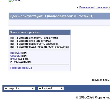
«
Влияние никотина на ор
Здесь присутствуют: 1
(пользователей: 0 , гостей: 1)
Ваши права в разделе
Вы
не можете
создавать новые темы
Вы
не можете
отвечать в темах
Вы
не можете
прикреплять вложения
Вы
не можете
редактировать свои сообщения
BB коды
Вкл.
Смайлы
Вкл.
[IMG]
код
Вкл.
HTML код
Выкл.
Правила форума
Текущее врем
© 2010-2026 Форум міст