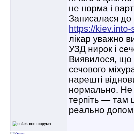
не норма і вар
Записалася до у
https://kiev.into
лікар уважно в
УЗД нирок і сеч
Виявилося, що 
сечового міхур
нарешті віднов
нормально. Не с
терпіть — там 
реально допом