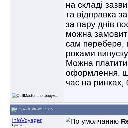
на складі зазви
та відправка з
за пару днів по
можна замовит
сам перебере, 
роками випуску,
Можна платити 
оформлення, що
час на ринках, 
06.06.2026, 13:35
InfoVoyager
R
Профи