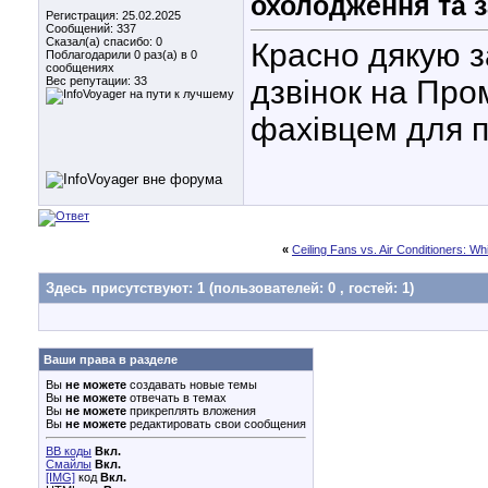
охолодження та 
Регистрация: 25.02.2025
Сообщений: 337
Сказал(а) спасибо: 0
Красно дякую з
Поблагодарили 0 раз(а) в 0
сообщениях
Вес репутации:
33
дзвінок на Про
фахівцем для п
«
Ceiling Fans vs. Air Conditioners: Wh
Здесь присутствуют: 1
(пользователей: 0 , гостей: 1)
Ваши права в разделе
Вы
не можете
создавать новые темы
Вы
не можете
отвечать в темах
Вы
не можете
прикреплять вложения
Вы
не можете
редактировать свои сообщения
BB коды
Вкл.
Смайлы
Вкл.
[IMG]
код
Вкл.