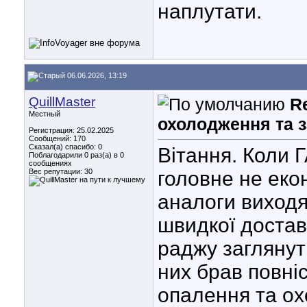
наплутати.
06.06.2026, 13:19
QuillMaster
R
Местный
охолодження та 
Регистрация: 25.02.2025
Сообщений: 170
Сказал(а) спасибо: 0
Вітання. Коли 
Поблагодарили 0 раз(а) в 0
сообщениях
Вес репутации:
30
головне не еко
аналоги виходя
швидкої достав
раджу загляну
них брав повні
опалення та ох