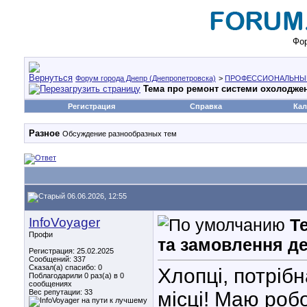
Фор
Форум города Днепр (Днепропетровска)
>
ПРОФЕССИОНАЛЬНЫ
Тема про ремонт системи охолоджен
Регистрация
Справка
Кал
Разное
Обсуждение разнообразных тем
06.06.2026, 12:55
InfoVoyager
Т
Профи
та замовлення д
Регистрация: 25.02.2025
Сообщений: 337
Сказал(а) спасибо: 0
Хлопці, потріб
Поблагодарили 0 раз(а) в 0
сообщениях
Вес репутации:
33
місці! Маю роб