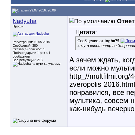
29.07.2016, 20:09
Nadyuha
Ответ
Профи
Цитата:
Сообщение от
ingha79
Регистрация: 10.05.2015
хочу в кинотеатр на Зверопол
Сообщений: 380
Сказал(а) спасибо: 1
Поблагодарили 1 раз в 1
сообщении
А зачем ждать, ког
Вес репутации:
213
если можно мульти
http_//multfilmi.org/
zveropolis-2016.htm
понравился, все пе
мультика, совсем 
как-нибудь вечерко