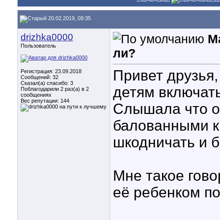
20.02.2019, 09:35
drizhka0000
М
Пользователь
ли?
Привет друзья,
Регистрация: 23.09.2018
Сообщений: 32
Сказал(а) спасибо: 3
детям включат
Поблагодарили 2 раз(а) в 2
сообщениях
Вес репутации:
144
Слышала что о
балованными к
шкодничать и 
Мне такое гово
её ребенком по