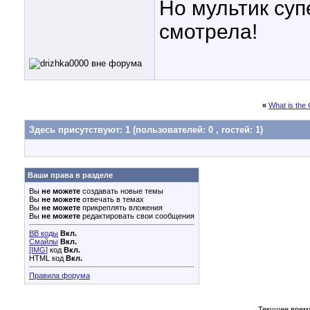
Но мультик суп
смотрела!
«
What is the
Здесь присутствуют: 1
(пользователей: 0 , гостей: 1)
Ваши права в разделе
Вы
не можете
создавать новые темы
Вы
не можете
отвечать в темах
Вы
не можете
прикреплять вложения
Вы
не можете
редактировать свои сообщения
BB коды
Вкл.
Смайлы
Вкл.
[IMG]
код
Вкл.
HTML код
Вкл.
Правила форума
Текущее врем