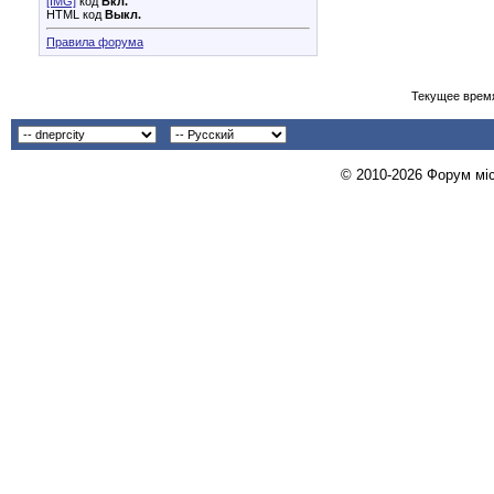
[IMG]
код
Вкл.
HTML код
Выкл.
Правила форума
Текущее врем
© 2010-2026 Форум міст