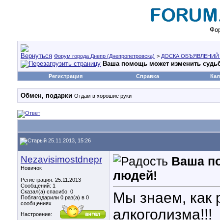
Фор
Форум города Днепр (Днепропетровска)
>
ДОСКА ОБЪЯВЛЕНИЙ
Ваша помощь может изменить судь
Регистрация
Справка
Кал
Обмен, подарки
Отдам в хорошие руки
25.11.2013, 15:26
Nezavisimostdnepr
Ваша п
Новичок
людей!
Регистрация: 25.11.2013
Сообщений: 1
Сказал(а) спасибо: 0
Мы знаем, как
Поблагодарили 0 раз(а) в 0
сообщениях
алкоголизма!!!
Настроение: