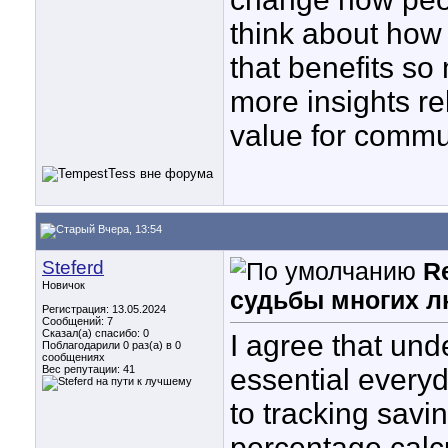
think about ho
that benefits so
more insights rel
value for commu
Вчера, 13:54
Steferd
R
Новичок
судьбы многих л
Регистрация: 13.05.2024
Сообщений: 7
Сказал(а) спасибо: 0
I agree that un
Поблагодарили 0 раз(а) в 0
сообщениях
Вес репутации:
41
essential everyd
to tracking savin
percentage calc