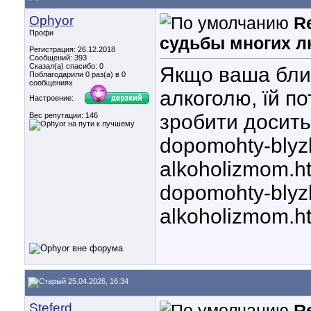
Ophyor
R
Профи
судьбы многих л
Регистрация: 26.12.2018
Сообщений: 393
Сказал(а) спасибо: 0
Якщо ваша бли
Поблагодарили 0 раз(а) в 0
сообщениях
алкоголю, їй по
Настроение:
зробити досить 
Вес репутации:
146
dopomohty-blyzk
alkoholizmom.h
dopomohty-blyzk
alkoholizmom.h
25.04.2026, 16:34
Steferd
R