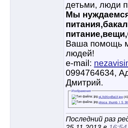
детьми, люди п
Мы нуждаемся
питания,бака
питание,вещи,
Ваша помощь м
людей!
e-mail:
nezavis
0994764634, Ад
Дмитрий.
Изображения
qLXdXcpBaUI.jpg
(41
phoca_thumb_l_5_9
Последний раз ре
25.11.2013 в
16:54