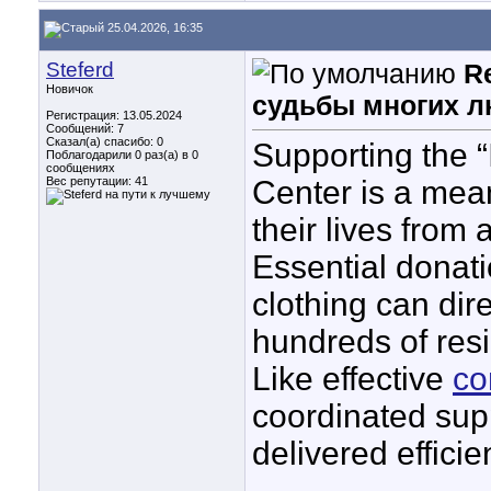
25.04.2026, 16:35
Steferd
R
Новичок
судьбы многих л
Регистрация: 13.05.2024
Сообщений: 7
Сказал(а) спасибо: 0
Supporting the 
Поблагодарили 0 раз(а) в 0
сообщениях
Вес репутации:
41
Center is a mean
their lives from 
Essential donati
clothing can dir
hundreds of resi
Like effective
co
coordinated sup
delivered effici