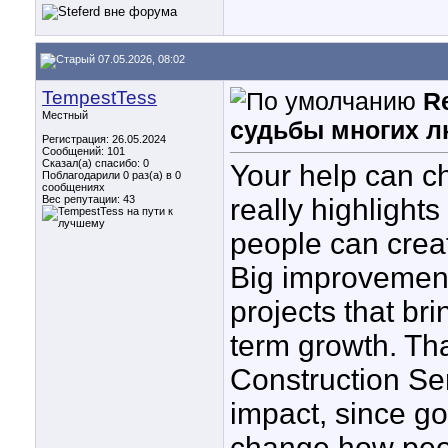
07.05.2026, 08:02
TempestTess
R
Местный
судьбы многих л
Регистрация: 26.05.2024
Сообщений: 101
Сказал(а) спасибо: 0
Your help can c
Поблагодарили 0 раз(а) в 0
сообщениях
Вес репутации:
43
really highlights
people can creat
Big improvement
projects that bri
term growth. Th
Construction Ser
impact, since go
change how peopl