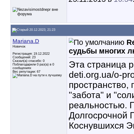
20.12.2023, 21:23
Mariana.D
R
Новичок
судьбы многих л
Регистрация: 19.12.2022
Сообщений: 23
Сказал(а) спасибо: 0
Эта страница pr
Поблагодарили 0 раз(а) в 0
сообщениях
Вес репутации:
67
deti.org.ua/o-p
пространство, 
"забота" и "со
реальностью. 
Долгосрочной 
Коснувшихся Э