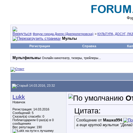
Фор
Форум города Днепр (Днепропетровска)
>
КУЛЬТУРА, ДОСУГ, Р
Мульты
Регистрация
Справка
Кал
Мультфильмы
Онлайн кинотеатр, тизеры, трейлеры...
14.03.2016, 23:32
Lukk
О
Новичок
Цитата:
Регистрация: 14.03.2016
Сообщений: 5
Сказал(а) спасибо: 0
Сообщение от
Машка994
Поблагодарили 0 раз(а) в 0
сообщениях
а еще крутой мультик "Делай н
Вес репутации:
190