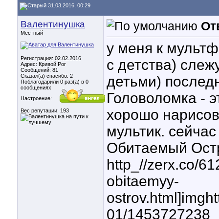
31.03.2016, 00:29
Валентинушка
От
Местный
у меня к мульт
Регистрация: 02.02.2016
с детства) слеж
Адрес: Кривой Рог
Сообщений: 81
Сказал(а) спасибо: 2
детьми) послед
Поблагодарили 0 раз(а) в 0
сообщениях
Головоломка - э
Настроение:
хорошо нарисов
Вес репутации:
193
мультик. сейчас
Обитаемый Ост
http_//zerx.co/6
obitaemyy-
ostrov.html]imgh
01/1453727238_z