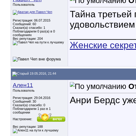
О
Пользователь
Тайна третьей 
Регистрация: 06.07.2015
удовольствием
Сообщений: 60
Сказал(а) спасибо: 1
Поблагодарили 0 раз(а) в 0
____________
сообщениях
Вес репутации:
204
Женские секре
19.05.2016, 21:44
Ален11
О
Пользователь
Анри Бердс уже
Регистрация: 29.04.2016
Сообщений: 30
Сказал(а) спасибо: 0
Поблагодарили 1 раз в 1
сообщении
Настроение:
Вес репутации:
188