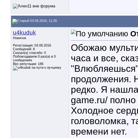
03.06.2016, 11:05
u4kuduk
О
Новичок
Обожаю мультик
Регистрация: 03.06.2016
Сообщений: 8
Сказал(а) спасибо: 0
часа и все, ска
Поблагодарили 0 раз(а) в 0
сообщениях
Вес репутации:
186
"Влюбляешься" 
продолжения. Н
редко. Я нашла 
game.ru/ полно
Холодное сердц
головоломка, та
времени нет.