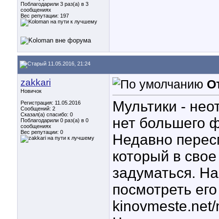
Поблагодарили 3 раз(а) в 3
сообщениях
Вес репутации:
197
11.05.2016, 21:24
zakkari
О
Новичок
Мультики - не
Регистрация: 11.05.2016
Сообщений: 2
Сказал(а) спасибо: 0
нет большего ф
Поблагодарили 0 раз(а) в 0
сообщениях
Вес репутации:
0
Недавно перес
который в свое
задуматься. На
посмотреть его
kinovmeste.net/