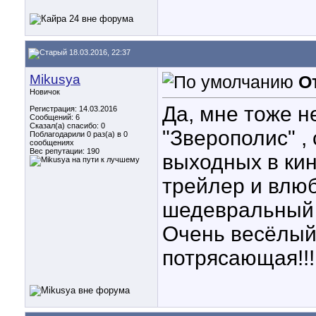
18.03.2016, 22:37
Mikusya
О
Новичок
Да, мне тоже н
Регистрация: 14.03.2016
Сообщений: 6
Сказал(а) спасибо: 0
"Зверополис" ,
Поблагодарили 0 раз(а) в 0
сообщениях
Вес репутации:
190
выходных в кин
трейлер и влю
шедевральный 
Очень весёлый
потрясающая!!!