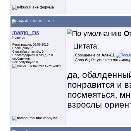
06.06.2016, 10:57
margo_ms
О
Новичок
Цитата:
Регистрация: 06.06.2016
Сообщений: 2
Сказал(а) спасибо: 0
Сообщение от
Ален11
Поблагодарили 0 раз(а) в 0
сообщениях
Анри Бердс уже кто-то смот
Вес репутации:
0
да, обалденный
понравится и в
посмеяться, мн
взрослы ориен