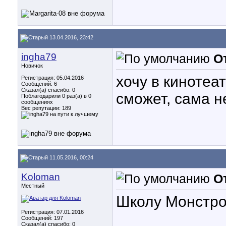
13.04.2016, 23:42
ingha79
О
Новичок
хочу в кинотеа
Регистрация: 05.04.2016
Сообщений: 6
Сказал(а) спасибо: 0
сможет, сама н
Поблагодарили 0 раз(а) в 0
сообщениях
Вес репутации:
189
11.05.2016, 00:24
Koloman
О
Местный
Школу Монстров
Регистрация: 07.01.2016
Сообщений: 197
Сказал(а) спасибо: 0