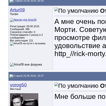
16.06.2016, 09:26
Artur09
О
Профи
А мне очень п
Регистрация: 09.06.2015
Морти. Советую
Сообщений: 386
Сказал(а) спасибо: 0
Поблагодарили 2 раз(а) в 2
просмотре фил
сообщениях
Вес репутации:
211
удовольствие а
http_//rick-mort
26.06.2016, 10:27
vorog50
О
Местный
Мне больше по 