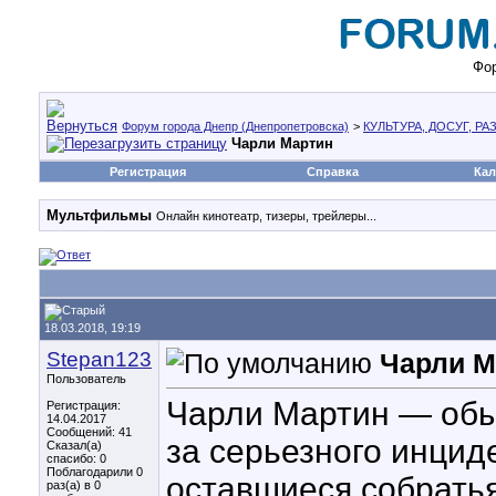
Фор
Форум города Днепр (Днепропетровска)
>
КУЛЬТУРА, ДОСУГ, Р
Чарли Мартин
Регистрация
Справка
Кал
Мультфильмы
Онлайн кинотеатр, тизеры, трейлеры...
18.03.2018, 19:19
Stepan123
Чарли М
Пользователь
Чарли Мартин — обыч
Регистрация:
14.04.2017
Сообщений: 41
за серьезного инцид
Сказал(а)
спасибо: 0
Поблагодарили 0
оставшиеся собратья
раз(а) в 0