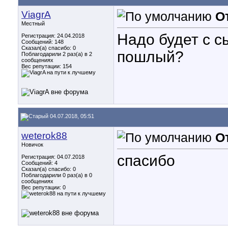
ViagrA
О
Местный
Надо будет с с
Регистрация: 24.04.2018
Сообщений: 148
Сказал(а) спасибо: 0
пошлый?
Поблагодарили 2 раз(а) в 2
сообщениях
Вес репутации:
154
04.07.2018, 05:51
weterok88
О
Новичок
спасибо
Регистрация: 04.07.2018
Сообщений: 4
Сказал(а) спасибо: 0
Поблагодарили 0 раз(а) в 0
сообщениях
Вес репутации:
0