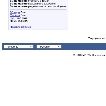
Вы
не можете
отвечать в темах
Вы
не можете
прикреплять вложения
Вы
не можете
редактировать свои сообщения
BB коды
Вкл.
Смайлы
Вкл.
[IMG]
код
Вкл.
HTML код
Вкл.
Правила форума
Текущее врем
© 2010-2026 Форум міст