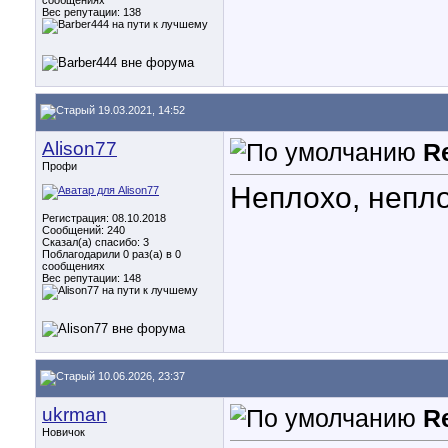
сообщениях
Вес репутации:
138
19.03.2021, 14:52
Alison77
R
Профи
Неплохо, непло
Регистрация: 08.10.2018
Сообщений: 240
Сказал(а) спасибо: 3
Поблагодарили 0 раз(а) в 0
сообщениях
Вес репутации:
148
10.06.2026, 23:37
ukrman
R
Новичок