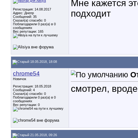
Мне кажется эт
Регистрация: 14.08.2017
подходит
Адрес: Днепр
Сообщений: 35
Сказал(а) спасибо: 0
Поблагодарили 0 раз(а) в 0
сообщениях
Вес репутации:
165
18.05.2018, 18:08
chrome54
О
Новичок
смотрел, врод
Регистрация: 18.05.2018
Сообщений: 4
Сказал(а) спасибо: 0
Поблагодарили 0 раз(а) в 0
сообщениях
Вес репутации:
0
21.05.2018, 09:26