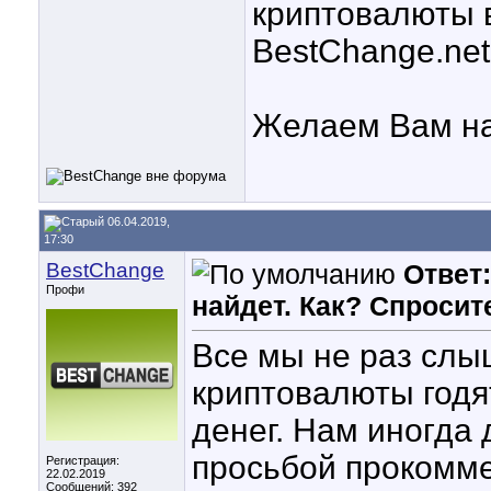
криптовалюты 
BestChange.net
Желаем Вам на
06.04.2019,
17:30
BestChange
Ответ
Профи
найдет. Как? Спросит
Все мы не раз слы
криптовалюты годя
денег. Нам иногда
просьбой прокомме
Регистрация:
22.02.2019
Сообщений: 392