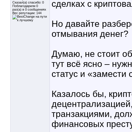
сделках с криптов
Сказал(а) спасибо: 0
Поблагодарили 0
раз(а) в 0 сообщениях
Вес репутации:
144
Но давайте разбер
отмывания денег?
Думаю, не стоит об
тут всё ясно – ну
статус и «замести 
Казалось бы, крипт
децентрализацией
транзакциями, до
финансовых престу