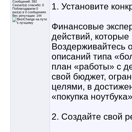
Сообщений: 392
1. Установите кон
Сказал(а) спасибо: 0
Поблагодарили 0
раз(а) в 0 сообщениях
Вес репутации:
144
Финансовые экспер
действий, которые
Воздерживайтесь 
описаний типа «бо
план «работы» с де
свой бюджет, огран
целями, в достиже
«покупка ноутбука»
2. Создайте свой 