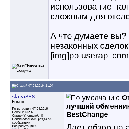
использование нал
сложным для отсле
А что думаете вы? 
незаконных сделок
[img]pp.userapi.co
07.04.2019, 11:04
slava888
О
Новичок
лучший обменник 
Регистрация: 07.04.2019
Сообщений: 4
BestChange
Сказал(а) спасибо: 0
Поблагодарили 0 раз(а) в 0
сообщениях
Дает обзор на
Вес репутации:
0