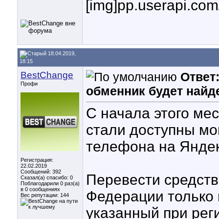
[img]pp.userapi.co
18.04.2019,
18:15
BestChange
Ответ
Профи
обменник будет найде
С начала этого ме
стали доступны м
телефона на Яндек
Регистрация:
22.02.2019
Сообщений: 392
Перевести средств
Сказал(а) спасибо: 0
Поблагодарили 0 раз(а)
в 0 сообщениях
Федерации только 
Вес репутации:
144
указанный при рег