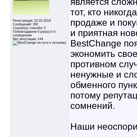
является сложн
тот, кто никог
продаже и поку
Регистрация: 22.02.2019
Сообщений: 392
Сказал(а) спасибо: 0
и приятная нов
Поблагодарили 0 раз(а) в 0
сообщениях
Вес репутации:
144
BestChange по
экономить свое
противном слу
ненужные и сло
обменного пунк
потому репута
сомнений.
Наши неоспори