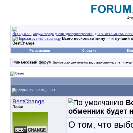
Фор
Форум города Днепр (Днепропетровска)
>
ПРОФЕССИОНАЛЬНЫ
Всего несколько минут – и лучший о
BestChange
Регистрация
Справка
Кал
Финансовый форум
Банковская деятельность, страхование, учет и аудит
25.02.2019, 16:33
BestChange
В
Профи
обменник будет н
О том, что выб