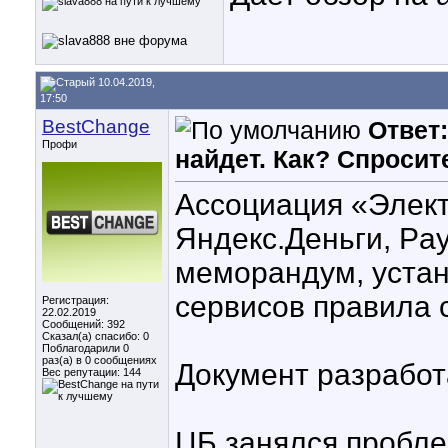
10.04.2019,
17:50
BestChange
Ответ
Профи
найдет. Как? Спросит
Ассоциация «Элект
Яндекс.Деньги, Pa
меморандум, уста
сервисов правила 
Регистрация:
22.02.2019
Сообщений: 392
Сказал(а) спасибо: 0
Поблагодарили 0
раз(а) в 0 сообщениях
Документ разработ
Вес репутации:
144
ЦБ занялся пробле