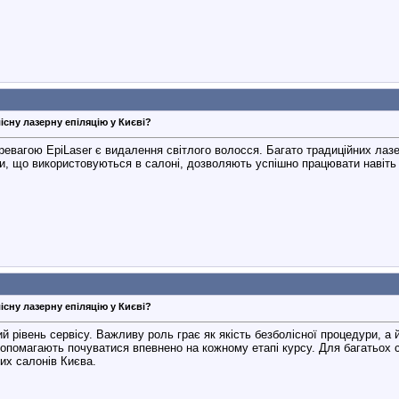
існу лазерну епіляцію у Києві?
еревагою EpiLaser є видалення світлого волосся. Багато традиційних ла
ати, що використовуються в салоні, дозволяють успішно працювати навіть
існу лазерну епіляцію у Києві?
й рівень сервісу. Важливу роль грає як якість безболісної процедури, а
 допомагають почуватися впевнено на кожному етапі курсу. Для багатьох
их салонів Києва.