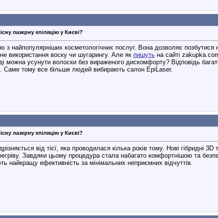
існу лазерну епіляцію у Києві?
єю з найпопулярніших косметологічних послуг. Вона дозволяє позбутися 
рне використання воску чи шугарингу. Але як
пишуть
на сайті zakupka.co
авді можна усунути волоски без вираженого дискомфорту? Відповідь бага
ісу. Саме тому все більше людей вибирають салон EpiLaser.
існу лазерну епіляцію у Києві?
дрізняється від тієї, яка проводилася кілька років тому. Нові гібридні 
егріву. Завдяки цьому процедура стала набагато комфортнішою та безп
ють найкращу ефективність за мінімальних неприємних відчуттів.