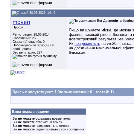
30.05.2026, 14:42
moven
Re: Де зробити безбол
Профи
Якщо ви шукаєте місце, де можна зр
фахівці, високий рівень безпеки т
Регистрация: 28.06.2014
Сообщений: 265
довгостроковий результат без болю
Сказал(а) спасибо: 0
Як
повідомляють
на vn.20minut.ua,
Поблагодарили 0 раз(а) в 0
на досягнення максимальної ефекти
сообщениях
близьким.
Вес репутации:
227
Здесь присутствуют: 1
(пользователей: 0 , гостей: 1)
Ваши права в разделе
Вы
не можете
создавать новые темы
Вы
не можете
отвечать в темах
Вы
не можете
прикреплять вложения
Вы
не можете
редактировать свои сообщения