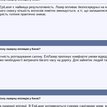
piLaser є найвища результативність. Лазер впливає безпосередньо на 
го сеансу кількість волосків помітно зменшується, а ті, що залишилися
дність гоління практично зникає.
існу лазерну епіляцію у Києві?
чність розташування салону. ЕпіЛазер пропонує комфортні умови відвід
без необхідності витрачати багато часу на дорогу. Для зайнятих людей т
існу лазерну епіляцію у Києві?
а лазерної епіляції. В EpiLaser дотримуються суворих санітарних норм, 