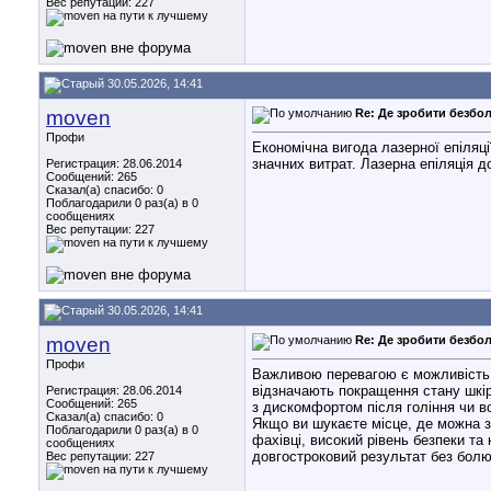
Вес репутации:
227
30.05.2026, 14:41
moven
Re: Де зробити безбол
Профи
Економічна вигода лазерної епіляції
значних витрат. Лазерна епіляція 
Регистрация: 28.06.2014
Сообщений: 265
Сказал(а) спасибо: 0
Поблагодарили 0 раз(а) в 0
сообщениях
Вес репутации:
227
30.05.2026, 14:41
moven
Re: Де зробити безбол
Профи
Важливою перевагою є можливість у
відзначають покращення стану шкір
Регистрация: 28.06.2014
Сообщений: 265
з дискомфортом після гоління чи во
Сказал(а) спасибо: 0
Якщо ви шукаєте місце, де можна зр
Поблагодарили 0 раз(а) в 0
фахівці, високий рівень безпеки т
сообщениях
довгостроковий результат без болю
Вес репутации:
227