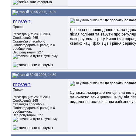
30.05.2026, 14:29
moven
Re: Де зробити безбол
Профи
Лазерна епіляція давно стала одні
після гоління та забути про регуля
Регистрация: 28.06.2014
Сообщений: 265
лазерну епіляцію у Києві і чи спр
Сказал(а) спасибо: 0
кваліфікації фахівців і рівня серв
Поблагодарили 0 раз(а) в 0
сообщениях
Вес репутации:
227
30.05.2026, 14:30
moven
Re: Де зробити безбол
Профи
Сучасна лазерна епіляція значно ві
одночасно захищаючи шкіру від пер
Регистрация: 28.06.2014
Сообщений: 265
видалення волосків, які забезпечу
Сказал(а) спасибо: 0
Поблагодарили 0 раз(а) в 0
сообщениях
Вес репутации:
227