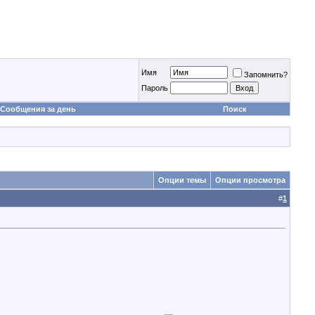
Имя
Запомнить?
Пароль
Сообщения за день
Поиск
Опции темы
Опции просмотра
#
1