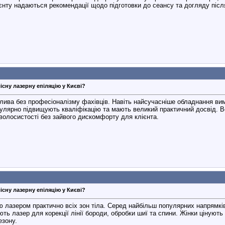
нту надаються рекомендації щодо підготовки до сеансу та догляду післ
існу лазерну епіляцію у Києві?
лива без професіоналізму фахівців. Навіть найсучасніше обладнання ви
гулярно підвищують кваліфікацію та мають великий практичний досвід. 
олосистості без зайвого дискомфорту для клієнта.
існу лазерну епіляцію у Києві?
 лазером практично всіх зон тіла. Серед найбільш популярних напрямків – 
ють лазер для корекції лінії бороди, обробки шиї та спини. Жінки цінуют
езону.