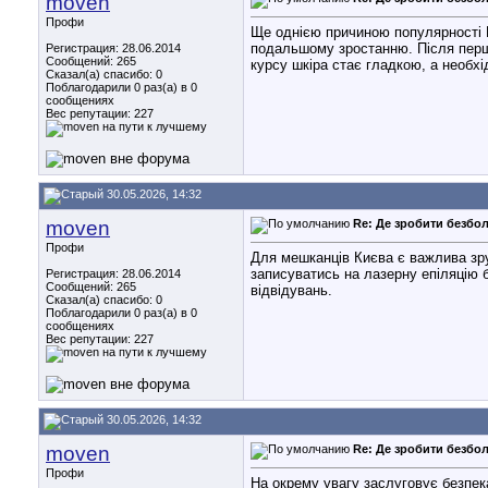
moven
Профи
Ще однією причиною популярності E
подальшому зростанню. Після першо
Регистрация: 28.06.2014
Сообщений: 265
курсу шкіра стає гладкою, а необхі
Сказал(а) спасибо: 0
Поблагодарили 0 раз(а) в 0
сообщениях
Вес репутации:
227
30.05.2026, 14:32
moven
Re: Де зробити безбол
Профи
Для мешканців Києва є важлива зру
записуватись на лазерну епіляцію 
Регистрация: 28.06.2014
Сообщений: 265
відвідувань.
Сказал(а) спасибо: 0
Поблагодарили 0 раз(а) в 0
сообщениях
Вес репутации:
227
30.05.2026, 14:32
moven
Re: Де зробити безбол
Профи
На окрему увагу заслуговує безпек