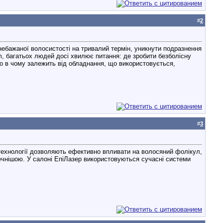
#
2
небажаної волосистості на тривалий термін, уникнути подразнення
m, багатьох людей досі хвилює питання: де зробити безболісну
то в чому залежить від обладнання, що використовується,
#
3
3D технології дозволяють ефективно впливати на волосяний фолікул,
ечнішою. У салоні ЕпіЛазер використовуються сучасні системи