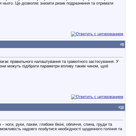
я нього. Це дозволяє знизити ризик подразнення та отримати
#
9
магає правильного налаштування та грамотного застосування. У
Вони можуть підібрати параметри впливу таким чином, щоб
#
10
ноги, руки, пахви, глибоке бікіні, обличчя, спина, груди та
ь можливість надовго позбутися необхідності щоденного гоління та