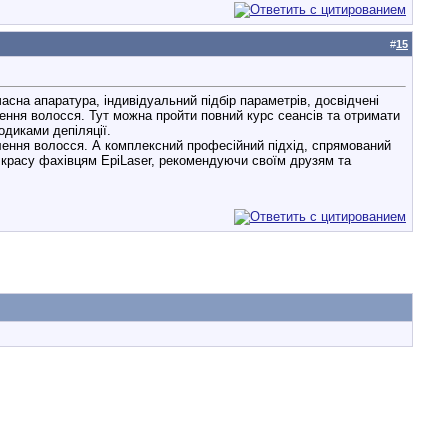
#
15
асна апаратура, індивідуальний підбір параметрів, досвідчені
ення волосся. Тут можна пройти повний курс сеансів та отримати
одиками депіляції.
лення волосся. А комплексний професійний підхід, спрямований
 красу фахівцям EpiLaser, рекомендуючи своїм друзям та