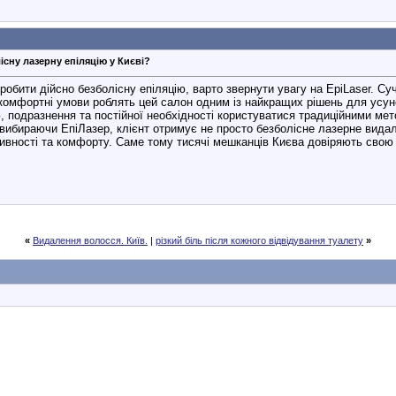
існу лазерну епіляцію у Києві?
обити дійсно безболісну епіляцію, варто звернути увагу на EpiLaser. Суч
а комфортні умови роблять цей салон одним із найкращих рішень для усун
, подразнення та постійної необхідності користуватися традиційними мет
 вибираючи ЕпіЛазер, клієнт отримує не просто безболісне лазерне вида
вності та комфорту. Саме тому тисячі мешканців Києва довіряють свою
«
Видалення волосся. Київ.
|
різкий біль після кожного відвідування туалету
»