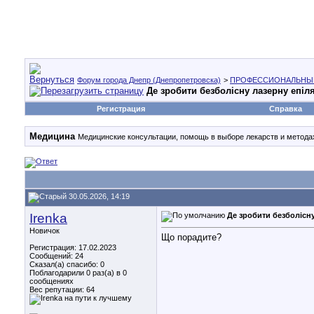
Форум города Днепр (Днепропетровска)
>
ПРОФЕССИОНАЛЬНЫ
Де зробити безболісну лазерну епіл
Регистрация
Справка
Медицина
Медицинские консультации, помощь в выборе лекарств и методах
30.05.2026, 14:19
Irenka
Де зробити безболісну
Новичок
Що порадите?
Регистрация: 17.02.2023
Сообщений: 24
Сказал(а) спасибо: 0
Поблагодарили 0 раз(а) в 0
сообщениях
Вес репутации:
64