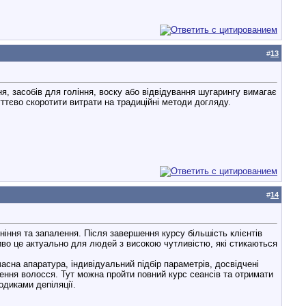
#
13
ння, засобів для гоління, воску або відвідування шугарингу вимагає
ттєво скоротити витрати на традиційні методи догляду.
#
14
ння та запалення. Після завершення курсу більшість клієнтів
иво це актуально для людей з високою чутливістю, які стикаються
асна апаратура, індивідуальний підбір параметрів, досвідчені
ення волосся. Тут можна пройти повний курс сеансів та отримати
одиками депіляції.