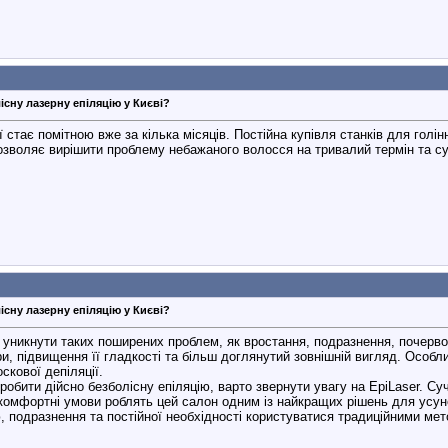
існу лазерну епіляцію у Києві?
 стає помітною вже за кілька місяців. Постійна купівля станків для голі
дозволяє вирішити проблему небажаного волосся на тривалий термін та су
існу лазерну епіляцію у Києві?
никнути таких поширених проблем, як вростання, подразнення, почервоні
и, підвищення її гладкості та більш доглянутий зовнішній вигляд. Особл
скової депіляції.
обити дійсно безболісну епіляцію, варто звернути увагу на EpiLaser. Суч
а комфортні умови роблять цей салон одним із найкращих рішень для усун
, подразнення та постійної необхідності користуватися традиційними мет