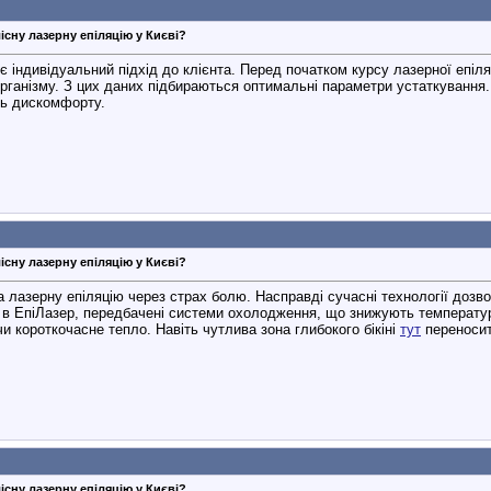
існу лазерну епіляцію у Києві?
є індивідуальний підхід до клієнта. Перед початком курсу лазерної епіл
рганізму. З цих даних підбираються оптимальні параметри устаткування.
ть дискомфорту.
існу лазерну епіляцію у Києві?
а лазерну епіляцію через страх болю. Насправді сучасні технології до
 в ЕпіЛазер, передбачені системи охолодження, що знижують температур
 короткочасне тепло. Навіть чутлива зона глибокого бікіні
тут
переносит
існу лазерну епіляцію у Києві?