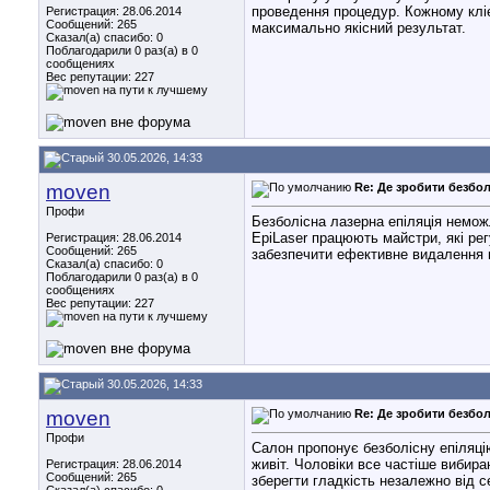
проведення процедур. Кожному кліє
Регистрация: 28.06.2014
Сообщений: 265
максимально якісний результат.
Сказал(а) спасибо: 0
Поблагодарили 0 раз(а) в 0
сообщениях
Вес репутации:
227
30.05.2026, 14:33
moven
Re: Де зробити безбол
Профи
Безболісна лазерна епіляція немож
EpiLaser працюють майстри, які ре
Регистрация: 28.06.2014
Сообщений: 265
забезпечити ефективне видалення в
Сказал(а) спасибо: 0
Поблагодарили 0 раз(а) в 0
сообщениях
Вес репутации:
227
30.05.2026, 14:33
moven
Re: Де зробити безбол
Профи
Салон пропонує безболісну епіляцію
живіт. Чоловіки все частіше вибира
Регистрация: 28.06.2014
Сообщений: 265
зберегти гладкість незалежно від с