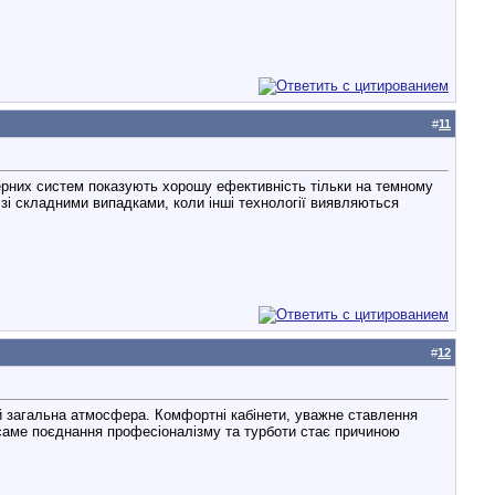
#
11
зерних систем показують хорошу ефективність тільки на темному
 зі складними випадками, коли інші технології виявляються
#
12
 й загальна атмосфера. Комфортні кабінети, уважне ставлення
 саме поєднання професіоналізму та турботи стає причиною