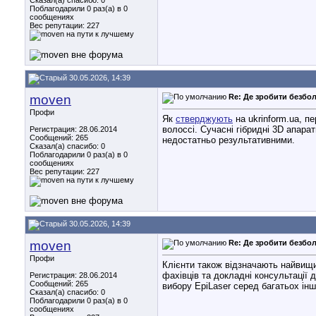
Сказал(а) спасибо: 0
Поблагодарили 0 раз(а) в 0
сообщениях
Вес репутации:
227
30.05.2026, 14:39
moven
Re: Де зробити безбол
Профи
Як
стверджують
на ukrinform.ua, п
волоссі. Сучасні гібридні 3D апар
Регистрация: 28.06.2014
Сообщений: 265
недостатньо результативними.
Сказал(а) спасибо: 0
Поблагодарили 0 раз(а) в 0
сообщениях
Вес репутации:
227
30.05.2026, 14:39
moven
Re: Де зробити безбол
Профи
Клієнти також відзначають найвищи
фахівців та докладні консультації
Регистрация: 28.06.2014
Сообщений: 265
вибору EpiLaser серед багатьох інш
Сказал(а) спасибо: 0
Поблагодарили 0 раз(а) в 0
сообщениях