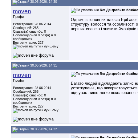
30.05.2026, 14:30
moven
Re: Де зробити безбол
Профи
Одним із головних плюсів EpiLaser 
структуру волосся та особливості о
Регистрация: 28.06.2014
Сообщений: 265
перших сеансів і знизити ймовірніс
Сказал(а) спасибо: 0
Поблагодарили 0 раз(а) в 0
сообщениях
Вес репутации:
227
30.05.2026, 14:31
moven
Re: Де зробити безбол
Профи
Багато людей відкладають запис н
устаткуванні, що використовується
Регистрация: 28.06.2014
Сообщений: 265
відчуває лише легке поколювання чи
Сказал(а) спасибо: 0
Поблагодарили 0 раз(а) в 0
сообщениях
Вес репутации:
227
30.05.2026, 14:32
Re: Де зробити безбол