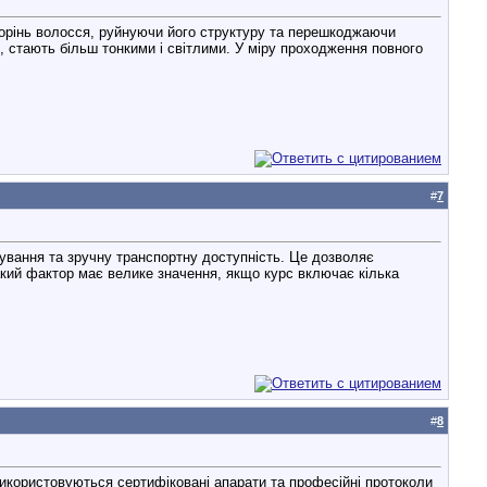
корінь волосся, руйнуючи його структуру та перешкоджаючи
, стають більш тонкими і світлими. У міру проходження повного
#
7
ування та зручну транспортну доступність. Це дозволяє
акий фактор має велике значення, якщо курс включає кілька
#
8
використовуються сертифіковані апарати та професійні протоколи