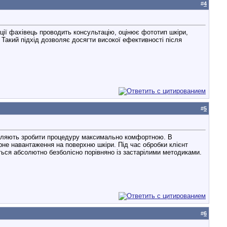
#
4
яції фахівець проводить консультацію, оцінює фототип шкіри,
 Такий підхід дозволяє досягти високої ефективності після
#
5
зволяють зробити процедуру максимально комфортною. В
не навантаження на поверхню шкіри. Під час обробки клієнт
ься абсолютно безболісно порівняно із застарілими методиками.
#
6