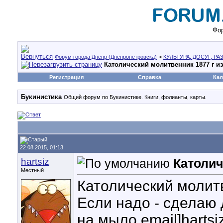
Фор
Форум города Днепр (Днепропетровска)
>
КУЛЬТУРА, ДОСУГ, Р
Католический молитвенник 1877 г и
Регистрация
Справка
Кал
Букинистика
Общий форум по Букинистике. Книги, фолианты, карты.
22.08.2015, 01:13
hartsiz
Католич
Местный
Католический молитв
Если надо - сделаю
на мыло email]hartsi