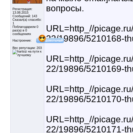
вопросы.
Регистрация:
13.08.2015
Сообщений: 143
Сказал(а) спасибо:
1
URL=http_//picage.ru
Поблагодарили 0
раз(а) в 0
сообщениях
22/19896/5210168-th
Настроение:
Вес репутации:
203
URL=http_//picage.ru
22/19896/5210169-th
URL=http_//picage.ru
22/19896/5210170-th
URL=http_//picage.ru
22/19896/5210171-th