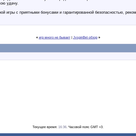
вою удачу.
й игры с приятными бонусами и гарантированной безопасностью, рекомен
«
игр много не бывает
|
JvspinBet обзор
»
Текущее время:
16:36
. Часовой пояс GMT +3.