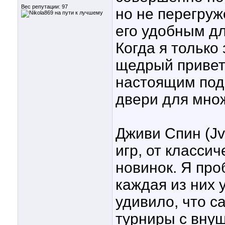
Вес репутации:
97
но не перегру
его удобным дл
Когда я только
щедрый привет
настоящим под
двери для мно
Дживи Спин (Jv
игр, от класси
новинок. Я про
каждая из них 
удивило, что с
турниры с вну