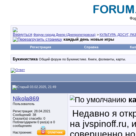
Фор
Форум города Днепр (Днепропетровска)
>
КУЛЬТУРА, ДОСУГ, Р
каждый день новые игры
Регистрация
Справка
Кал
Букинистика
Общий форум по Букинистике. Книги, фолианты, карты.
03.02.2025, 21:49
Nikola869
к
Пользователь
Недавно я отк
Регистрация: 28.04.2021
Сообщений: 38
Сказал(а) спасибо: 0
на jvspinoff.ru,
Поблагодарили 0 раз(а) в 0
сообщениях
совершенно нов
Настроение: