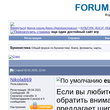
Фор
Форум города Днепр (Днепропетровска)
>
КУЛЬТУРА, ДОСУГ, Р
еще один достойный сайт игр
Регистрация
Справка
Кал
Букинистика
Общий форум по Букинистике. Книги, фолианты, карты.
03.02.2025, 22:54
Nikola869
е
Пользователь
Если вы любите
Регистрация: 28.04.2021
Сообщений: 38
Сказал(а) спасибо: 0
обратить внима
Поблагодарили 0 раз(а) в 0
сообщениях
предлагает ши
Настроение: