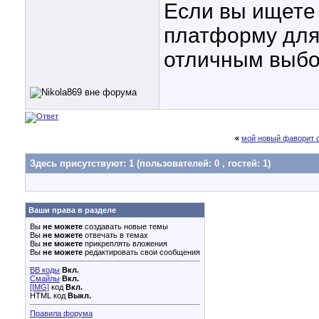
Если вы ищете
платформу для 
отличным выбо
«
мой новый фаворит с
Здесь присутствуют: 1
(пользователей: 0 , гостей: 1)
Ваши права в разделе
Вы
не можете
создавать новые темы
Вы
не можете
отвечать в темах
Вы
не можете
прикреплять вложения
Вы
не можете
редактировать свои сообщения
BB коды
Вкл.
Смайлы
Вкл.
[IMG]
код
Вкл.
HTML код
Выкл.
Правила форума