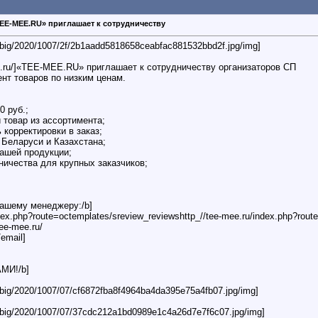
TEE-MEE.RU» приглашает к сотрудничеству
ru/big/2020/1007/2f/2b1aadd5818658ceabfac881532bbd2f.jpg/img]
ee.ru/]«TEE-MEE.RU» приглашает к сотрудничеству организаторов СП
т товаров по низким ценам.
0 руб.;
 товар из ассортимента;
 корректировки в заказ;
 Беларуси и Казахстана;
нашей продукции;
ичества для крупных заказчиков;
нашему менеджеру:/b]
dex.php?route=octemplates/sreview_reviewshttp_//tee-mee.ru/index.php?rout
tee-mee.ru/
email]
АМИ!/b]
ru/big/2020/1007/07/cf6872fba8f4964ba4da395e75a4fb07.jpg/img]
.ru/big/2020/1007/07/37cdc212a1bd0989e1c4a26d7e7f6c07.jpg/img]