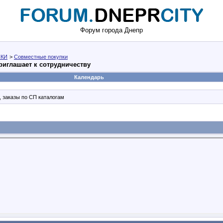
Форум города Днепр
КИ
>
Совместные покупки
риглашает к сотрудничеству
Календарь
 заказы по СП каталогам