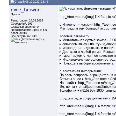
08.10.2020, 13:48
dixie_brownn
Интернет – магазин «
Профи
http_//tee-mee.ru/]img]i114.fastpic.
Регистрация: 24.09.2018
Сообщений: 299
b]Интернет – магазин http_//tee-m
Сказал(а) спасибо: 0
Мы предлагаем большой ассортимен
Поблагодарили 0 раз(а) в 0
сообщениях
Условия работы:/b]
Вес репутации:
149
▸ Минимальная сумма заказа - 3 00
▸ собираем заказы поштучно,любой
▸ можно делать дозаказы и вносить
▸ Доставка в любой регион России,
▸ Гарантируем отличное качество 
▸ Индивидуальные условия сотрудн
▸ Помощь в выборе ассортимента.
b]Контактная информация:
По всем вопросам обращайтесь к 
Отзывы о нас ▸ http_//tee-mee.ru/in
Наш сайт ▸ http_//tee-mee.ru/http_//
Эл. почта ▸ email]tee-mee@inbox.ru/
Телефон ▸ +7(915) 907 1930 Галина
b]Будем рады сотрудничеству с В
http_//tee-mee.ru/]img]i114.fastpic.
http_//tee-mee.ru/]img]i114.fastpic