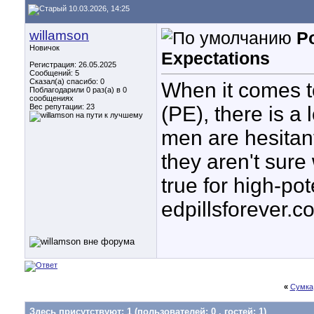
10.03.2026, 14:25
willamson
Po
Новичок
Expectations
Регистрация: 26.05.2025
Сообщений: 5
Сказал(а) спасибо: 0
When it comes t
Поблагодарили 0 раз(а) в 0
сообщениях
Вес репутации:
23
(PE), there is a
men are hesitant
they aren't sure 
true for high-po
edpillsforever.
«
Сумка
Здесь присутствуют: 1
(пользователей: 0 , гостей: 1)