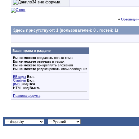
«
Ортопедиче
Здесь присутствуют: 1
(пользователей: 0 , гостей: 1)
Ваши права в разделе
Вы
не можете
создавать новые темы
Вы
не можете
отвечать в темах
Вы
не можете
прикреплять вложения
Вы
не можете
редактировать свои сообщения
BB коды
Вкл.
Смайлы
Вкл.
[IMG]
код
Вкл.
HTML код
Выкл.
Правила форума