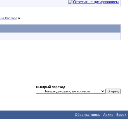
н в Ростове
»
Быстрый переход
Обратная связь
-
Архив
-
Вверх