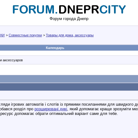
Форум города Днепр
КИ
>
Совместные покупки
>
Товары для дома, аксессуары
Календарь
и аксессуаров
гляди ігрових автоматів і слотів із прямими посиланнями для швидкого дос
обався розділ про
розширювані дикі
, який допомагає краще зрозуміти ме
ресурс допомагає обрати оптимальний варіант саме для тебе.