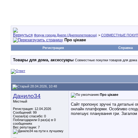
Форум города Днепр (Днепропетровска)
>
СОВМЕСТНЫЕ ПОКУП
Про цікаве
Регистрация
Справка
Товары для дома, аксессуары
Совместные покупки товаров для дома 
28.04.2026, 10:48
Данило34
Про цікаве
Местный
Сайт пропонує зручні та детальні о
онлайн платформи. Особливо спод
Регистрация: 12.04.2026
Сообщений: 99
полегшує планування гри. Загалом 
Сказал(а) спасибо: 0
Поблагодарили 0 раз(а) в 0
сообщениях
Вес репутации:
7