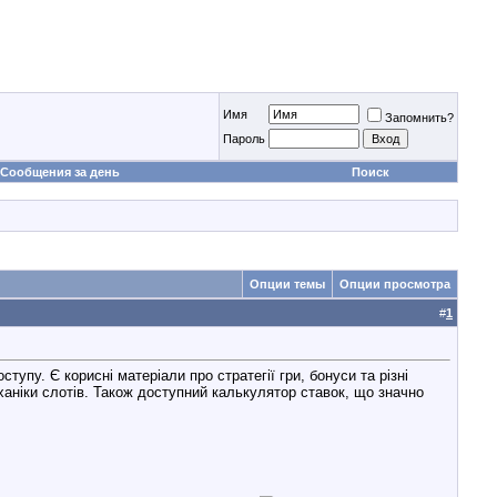
Имя
Запомнить?
Пароль
Сообщения за день
Поиск
Опции темы
Опции просмотра
#
1
тупу. Є корисні матеріали про стратегії гри, бонуси та різні
ханіки слотів. Також доступний калькулятор ставок, що значно