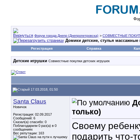
Фор
Форум города Днепр (Днепропетровска)
>
СОВМЕСТНЫЕ ПОКУП
Домики детские, стулья массажные 
Регистрация
Справка
Кал
Детские игрушки
Совместные покупки детских игрушек
17.03.2018, 01:50
Santa Claus
Д
Новичок
только)
Регистрация: 02.09.2017
Сообщений: 6
Сказал(а) спасибо: 0
Своему ребенк
Поблагодарили 0 раз(а) в 0
сообщениях
Вес репутации:
163
подарить что-т