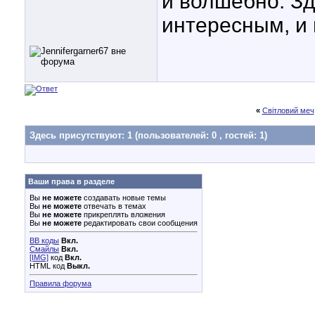
и волшебно. Зд
интересным, и 
«
Світловий меч
Здесь присутствуют: 1
(пользователей: 0 , гостей: 1)
Ваши права в разделе
Вы
не можете
создавать новые темы
Вы
не можете
отвечать в темах
Вы
не можете
прикреплять вложения
Вы
не можете
редактировать свои сообщения
BB коды
Вкл.
Смайлы
Вкл.
[IMG]
код
Вкл.
HTML код
Выкл.
Правила форума