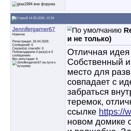
14.05.2026, 12:34
Jennifergarner67
R
Новичок
и не только)
Регистрация: 26.04.2026
Сообщений: 6
Сказал(а) спасибо: 0
Отличная идея 
Поблагодарили 0 раз(а) в 0
сообщениях
Вес репутации:
6
Собственный и
место для разв
совпадает с ид
забраться внут
теремок, отлич
ссылке
https://
новом домике 