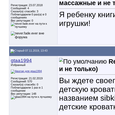
массажные и не 
Регистрация: 23.07.2018
Сообщений: 4
Сказал(а) спасибо: 3
Я ребенку книг
Поблагодарили 0 раз(а) в 0
сообщениях
Вес репутации:
0
игрушки!
07.11.2019, 13:43
gtaa1994
R
Избранный
и не только)
Вы ждете своег
Регистрация: 21.02.2019
Сообщений: 570
Сказал(а) спасибо: 0
детскую кроват
Поблагодарили 1 раз в 1
сообщении
Вес репутации:
148
названием sibk
детские кроватк