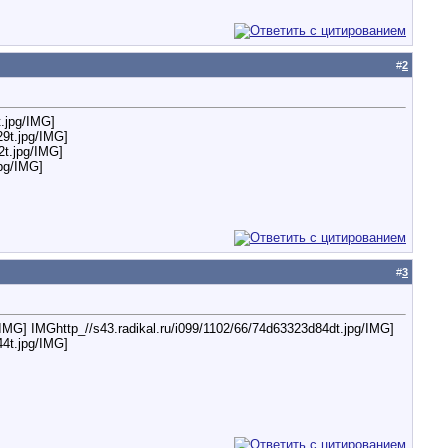
#
2
t.jpg/IMG]
29t.jpg/IMG]
2t.jpg/IMG]
jpg/IMG]
#
3
g/IMG] IMGhttp_//s43.radikal.ru/i099/1102/66/74d63323d84dt.jpg/IMG]
44t.jpg/IMG]