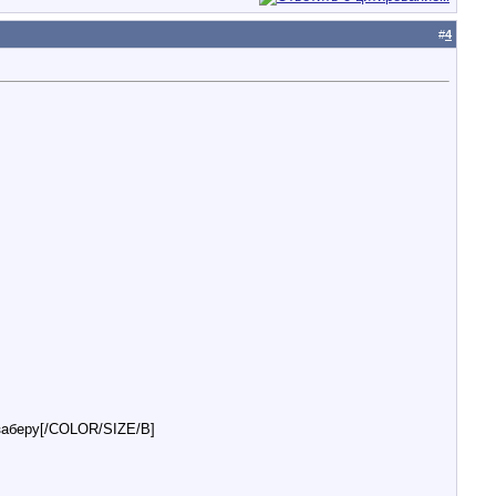
#
4
 заберу[/COLOR/SIZE/B]