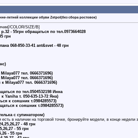
нне-летней коллекции обуви Zetpol(без сбора ростовок)
ичии[/COLOR/SIZE/B]
) р.32 - 55грн обращаться по тел.0973664028
35 грн
ана 068-850-33-41 ant&svet - 48 грн
анс)
 Milaya077 тел. 0666371696)
 Milaya077 тел. 0666371696)
 к Milaya077 тел. 0666371696)
ращаться по тел.0504532198 Инна
к Yaniha т. 050-635-13-72 Яна)
аться к сояшник т.0984285573)
бращаться к сояшник т.0984285573)
 стелька с супинатором)
есть в наличии на торговой точке, бронируйте модели, в конце недели
24,25,26,27 - 48 грн
5,26,27 - 55 грн
,26 - 55 грн
4,25,27 - 42 грн