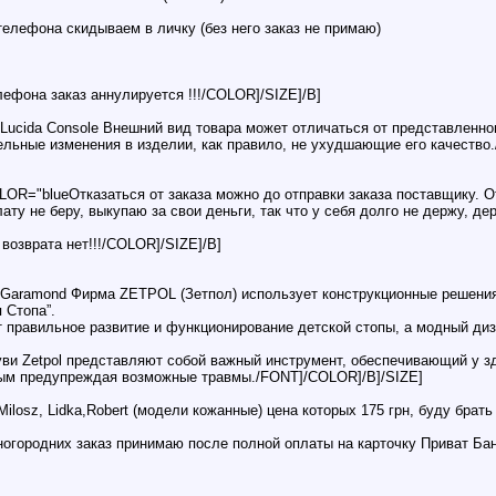
телефона скидываем в личку (без него заказ не примаю)
фона заказ аннулируется !!!/COLOR]/SIZE]/B]
ida Console Внешний вид товара может отличаться от представленного 
ельные изменения в изделии, как правило, не ухудшающие его качество
OR="blueОтказаться от заказа можно до отправки заказа поставщику. От
ату не беру, выкупаю за свои деньги, так что у себя долго не держу, д
возврата нет!!!/COLOR]/SIZE]/B]
ramond Фирма ZETPOL (Зетпол) использует конструкционные решения,
 Стопа”.
т правильное развитие и функционирование детской стопы, а модный ди
уви Zetpol представляют собой важный инструмент, обеспечивающий у 
амым предупреждая возможные травмы./FONT]/COLOR]/B]/SIZE]
losz, Lidka,Robert (модели кожанные) цена которых 175 грн, буду брат
огородних заказ принимаю после полной оплаты на карточку Приват Ба