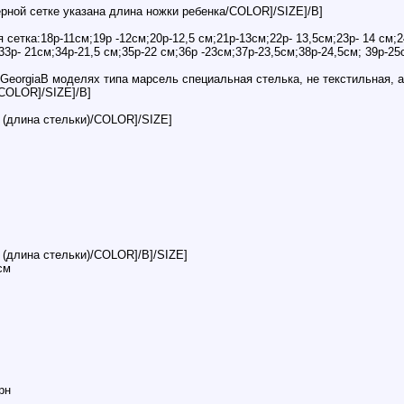
ной сетке указана длина ножки ребенка/COLOR]/SIZE]/B]
етка:18р-11см;19р -12см;20р-12,5 см;21р-13см;22р- 13,5см;23р- 14 см;24
33р- 21см;34р-21,5 см;35р-22 см;36р -23см;37р-23,5см;38р-24,5см; 39р-
rgiaВ моделях типа марсель специальная стелька, не текстильная, а и
COLOR]/SIZE]/B]
(длина стельки)/COLOR]/SIZE]
(длина стельки)/COLOR]/B]/SIZE]
см
рн