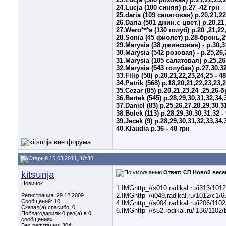
24.Lucja (100 синяя) р.27 -42 грн
25.daria (109 салатовая) р.20,21,22
26.Daria (501 джин.с цвет.) р.20,21,
27.Wero***a (130 голуб) р.20 ,21,22,
28.Sonia (45 фиолет) р.28-бронь,29
29.Marysia (38 джинсовая) - р.30,31
30.Marysia (542 розовая) - р.25,26,
31.Marysia (105 салатовая) р.25,26,
32.Marysia (543 голубая) р.27,30,32
33.Filip (58) р.20,21,22,23,24,25 - 4
34.Patrik (568) р.18,20,21,22,23,23,2
35.Cezar (85) р.20,21,23,24 ,25,26-
36.Bartek (545) р.28,29,30,31,32,34,
37.Daniel (83) р.25,26,27,28,29,30,3
38.Bolek (113) р.28,29,30,30,31,32 -
39.Jacek (9) р.28,29,30,31,32,33,34,
40.Klaudia р.36 - 48 грн
15.03.2011, 10:38
kitsunja
Ответ: СП Новой весе
Новичок
1.IMGhttp_//s010.radikal.ru/i313/101
2.IMGhttp_//i049.radikal.ru/1012/c1/
Регистрация: 29.12.2009
Сообщений: 10
4.IMGhttp_//s004.radikal.ru/i206/110
Сказал(а) спасибо: 0
6.IMGhttp_//s52.radikal.ru/i136/1102
Поблагодарили 0 раз(а) в 0
сообщениях
Вес репутации:
304