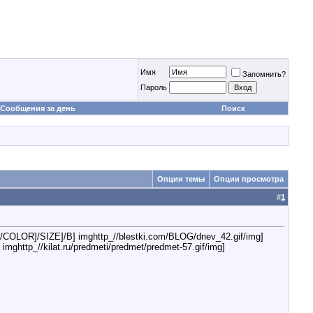
Имя
Запомнить?
Пароль
Сообщения за день
Поиск
Опции темы
Опции просмотра
#
1
OLOR]/SIZE]/B] imghttp_//blestki.com/BLOG/dnev_42.gif/img]
http_//kilat.ru/predmeti/predmet/predmet-57.gif/img]