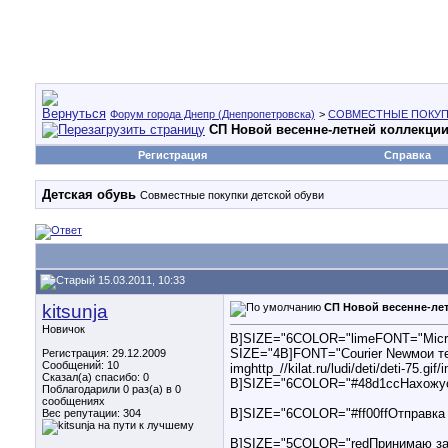
Форум города Днепр (Днепропетровска)
>
СОВМЕСТНЫЕ ПОКУП
СП Новой весенне-летней коллекции 
Регистрация
Справка
Детская обувь
Совместные покупки детской обуви
15.03.2011, 10:33
kitsunja
СП Новой весенне-лет
Новичок
B]SIZE="6COLOR="limeFONT="Microso
SIZE="4B]FONT="Courier Newмои тел.
Регистрация: 29.12.2009
Сообщений: 10
imghttp_//kilat.ru/ludi/deti/deti-75.gif/
Сказал(а) спасибо: 0
B]SIZE="6COLOR="#48d1ccНахожусь
Поблагодарили 0 раз(а) в 0
сообщениях
B]SIZE="6COLOR="#ff00ffОтправка з
Вес репутации:
304
B]SIZE="5COLOR="redПринимаю зак