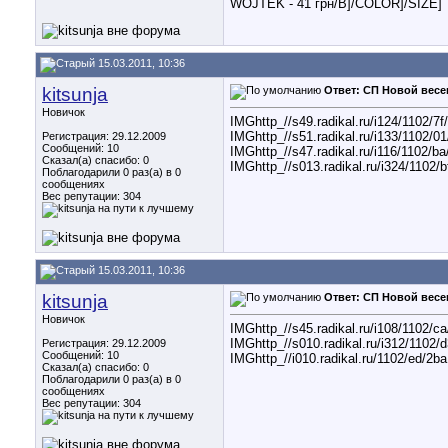
WOJTEK - 41 грн/B]/COLOR]/SIZE]
15.03.2011, 10:36
kitsunja
Ответ: СП Новой весе
Новичок
IMGhttp_//s49.radikal.ru/i124/1102/7
IMGhttp_//s51.radikal.ru/i133/1102/0
Регистрация: 29.12.2009
Сообщений: 10
IMGhttp_//s47.radikal.ru/i116/1102/b
Сказал(а) спасибо: 0
IMGhttp_//s013.radikal.ru/i324/1102/
Поблагодарили 0 раз(а) в 0
сообщениях
Вес репутации:
304
15.03.2011, 10:36
kitsunja
Ответ: СП Новой весе
Новичок
IMGhttp_//s45.radikal.ru/i108/1102/c
IMGhttp_//s010.radikal.ru/i312/1102/
Регистрация: 29.12.2009
Сообщений: 10
IMGhttp_//i010.radikal.ru/1102/ed/2b
Сказал(а) спасибо: 0
Поблагодарили 0 раз(а) в 0
сообщениях
Вес репутации:
304