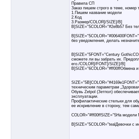
Правила СП
Заказ пишем строго в теме, номер 
1.Пишем название модели
2.Код
3.Размер/COLOR]/SIZE]/B]
B]SIZE="5COLOR="#2e8b57 Без теле
B]SIZE="5COLOR="#006400FONT="Luc
без уведомления, делать незначит
B]SIZE="5FONT="Century GothicCOL
сможете ли вы забрать их. Предопл
его./COLOR]/FONT]/SIZE]/B]
B]SIZE="6COLOR="#ff00ffОбмена и 
SIZE="5B]COLOR="#4169e1FONT="Ga
техническим параметрам „Здоровая
Обувь Zetpol (Зетпол) обеспечивае
эксплуатации.
Профилактические стельки для об
ее искривление в сторону, тем с
COLOR="#ff00ffSIZE="5На модели Mi
B]SIZE="5COLOR="tealДевочки с ин