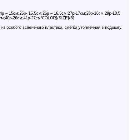
р – 15см;25р- 15,5см;26р – 16,5см;27р-17см;28р-18см;29р-18,5
25см;40р-26см;41р-27см/COLOR]/SIZE]/B]
з особого вспененого пластика, слегка утопленная в подошву,