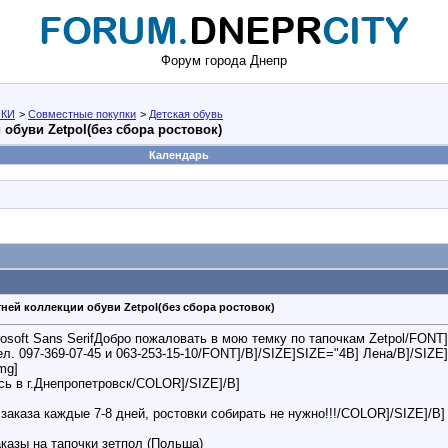
Форум города Днепр
КИ
>
Совместные покупки
>
Детская обувь
обуви Zetpol(без сбора ростовок)
Календарь
ней коллекции обуви Zetpol(без сбора ростовок)
ft Sans SerifДобро пожаловать в мою темку по тапочкам Zetpol/FONT]/C
 097-369-07-45 и 063-253-15-10/FONT]/B]/SIZE]SIZE="4B] Лена/B]/SIZE] img
img]
 в г.Днепропетровск/COLOR]/SIZE]/B]
аказа каждые 7-8 дней, ростовки собирать не нужно!!!/COLOR]/SIZE]/B]
азы на тапочки зетпол (Польша)