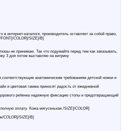
в интернет-каталоге, производитель оставляет за собой право,
./FONT]/COLOR]/SIZE]/B]
казы не принимаю. Так что подумайте перед тем как заказывать,
ержу 3 дня потом выставляю на витрину
соответствующие анатомическим требованиям детской ножки и
зайн и цветовая гамма приносят радость от ежедневной
здорового ребенка надежную фиксацию стопы и предотвращающий
ь полную оплату. Кожа мягусенькая./SIZE]/COLOR]
нк/COLOR]/SIZE]/B]