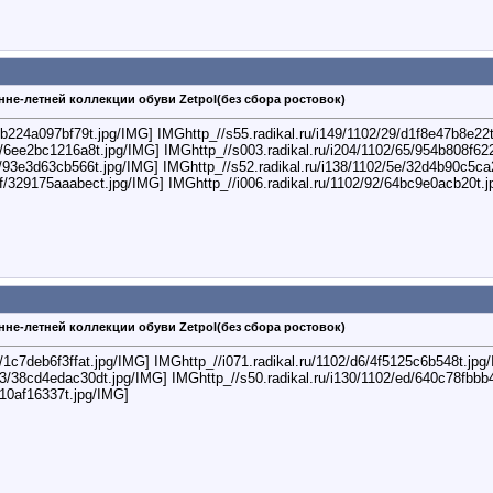
нне-летней коллекции обуви Zetpol(без сбора ростовок)
f/b224a097bf79t.jpg/IMG] IMGhttp_//s55.radikal.ru/i149/1102/29/d1f8e47b8e22
1/6ee2bc1216a8t.jpg/IMG] IMGhttp_//s003.radikal.ru/i204/1102/65/954b808f62
a/93e3d63cb566t.jpg/IMG] IMGhttp_//s52.radikal.ru/i138/1102/5e/32d4b90c5ca
bf/329175aaabect.jpg/IMG] IMGhttp_//i006.radikal.ru/1102/92/64bc9e0acb20t.
нне-летней коллекции обуви Zetpol(без сбора ростовок)
a/1c7deb6f3ffat.jpg/IMG] IMGhttp_//i071.radikal.ru/1102/d6/4f5125c6b548t.jp
d3/38cd4edac30dt.jpg/IMG] IMGhttp_//s50.radikal.ru/i130/1102/ed/640c78fbbb
a10af16337t.jpg/IMG]