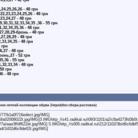
,24,25,26,26 - 48 грн
22,23,23,24,25,26 - 48 грн
23,24,27 - 48 грн
,30,31,32,33,34,35 ,36 - 55 грн
,32,34,35,36 - 48 грн
27,28,29-бронь - 48 грн
27,28,29 - 48 грн
,33,34,35 - 48 грн
8 грн
6,27 - 48 грн
бронь,27 - 52 грн
35,36 - 55 грн
1,32,33,34 - 48 грн
 50 грн
36 - 48 грн
нне-летней коллекции обуви Zetpol(без сбора ростовок)
2/77/b1a0f716edect.jpg/IMG]
65fa02008022t.jpg/IMG]3.IMGhttp_//s41.radikal.ru/i093/1101/a2/c8a4273fd3b5t
2/7a/aae3ffdf622et.jpg/IMG] 5.IMGhttp_//s005.radikal.ru/i212/1102/3b/d6c6dbf
/bd/2d32d6c8de02t.jpg/IMG]