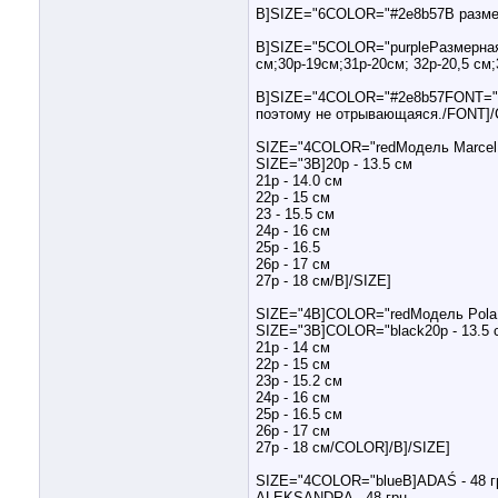
B]SIZE="6COLOR="#2e8b57В размер
B]SIZE="5COLOR="purpleРазмерная с
см;30р-19см;31р-20см; 32р-20,5 см;
B]SIZE="4COLOR="#2e8b57FONT="Geo
поэтому не отрывающаяся./FONT]/
SIZE="4COLOR="redМодель Marcel 
SIZE="3B]20р - 13.5 см
21р - 14.0 см
22р - 15 см
23 - 15.5 см
24р - 16 см
25р - 16.5
26р - 17 см
27р - 18 см/B]/SIZE]
SIZE="4B]COLOR="redМодель Pola 
SIZE="3B]COLOR="black20р - 13.5 
21р - 14 см
22р - 15 см
23р - 15.2 см
24р - 16 см
25р - 16.5 см
26р - 17 см
27р - 18 см/COLOR]/B]/SIZE]
SIZE="4COLOR="blueB]ADAŚ - 48 г
ALEKSANDRA - 48 грн