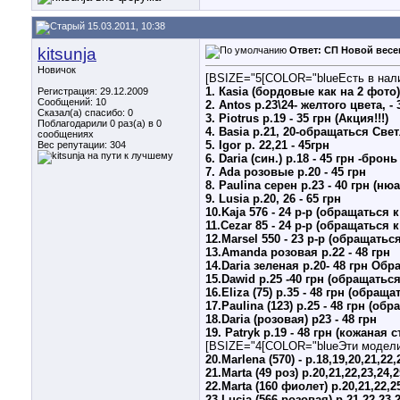
15.03.2011, 10:38
kitsunja
Ответ: СП Новой весе
Новичок
[BSIZE="5[COLOR="blueЕсть в нал
1. Каsia (бордовые как на 2 фото
Регистрация: 29.12.2009
Сообщений: 10
2. Antos р.23\24- желтого цвета, - 
Сказал(а) спасибо: 0
3. Piotrus р.19 - 35 грн (Акция!!!)
Поблагодарили 0 раз(а) в 0
4. Basia р.21, 20-обращаться Светл
сообщениях
5. Igor р. 22,21 - 45грн
Вес репутации:
304
6. Daria (син.) р.18 - 45 грн -бронь
7. Ada розовые р.20 - 45 грн
8. Paulina cерен р.23 - 40 грн (ню
9. Lusia р.20, 26 - 65 грн
10.Kaja 576 - 24 р-р (обращаться к
11.Cezar 85 - 24 р-р (обращаться к
12.Marsel 550 - 23 р-р (обращаться
13.Amanda розовая р.22 - 48 грн
14.Daria зеленая р.20- 48 грн Об
15.Dawid р.25 -40 грн (обращаться 
16.Eliza (75) р.35 - 48 грн (обращ
17.Paulina (123) р.25 - 48 грн (о
18.Daria (розовая) р23 - 48 грн
19. Patryk р.19 - 48 грн (кожаная
[BSIZE="4[COLOR="blueЭти модели 
20.Marlena (570) - р.18,19,20,21,22,
21.Marta (49 роз) р.20,21,22,23,24,2
22.Marta (160 фиолет) р.20,21,22,25
23.Lucja (566 розовая) р.21,22,23,2