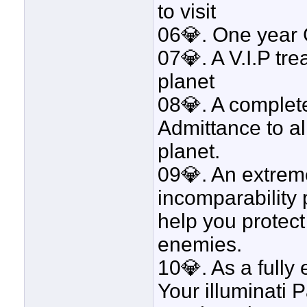
to visit
06💎. One year G
07💎. A V.I.P tre
planet
08💎. A complete
Admittance to a
planet.
09💎. An extrem
incomparability 
help you protect
enemies.
10💎. As a fully
Your illuminati 