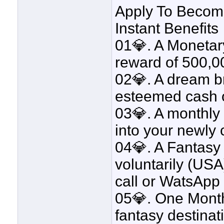
Apply To Become
Instant Benefits
01💎. A Moneta
reward of 500,
02💎. A dream b
esteemed cash 
03💎. A monthly
into your newly 
04💎. A Fantasy
voluntarily (USA
call or WatsAp
05💎. One Month
fantasy destina