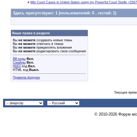
«
Win Court Cases in United States using my Powerful Court Spells +25
Здесь присутствуют: 1
(пользователей: 0 , гостей: 1)
Ваши права в разделе
Вы
не можете
создавать новые темы
Вы
не можете
отвечать в темах
Вы
не можете
прикреплять вложения
Вы
не можете
редактировать свои сообщения
BB коды
Вкл.
Смайлы
Вкл.
[IMG]
код
Вкл.
HTML код
Выкл.
Правила форума
Текущее врем
© 2010-2026 Форум міст