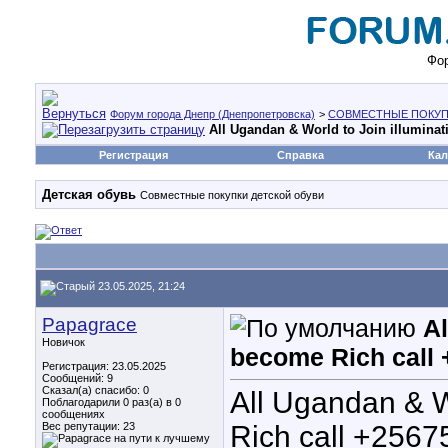
Фор
Форум города Днепр (Днепропетровска)
>
СОВМЕСТНЫЕ ПОКУП
All Ugandan & World to Join illuminat
Регистрация
Справка
Кал
Детская обувь
Совместные покупки детской обуви
23.05.2025, 21:24
Papagrace
Al
Новичок
become Rich call
Регистрация: 23.05.2025
Сообщений: 9
Сказал(а) спасибо: 0
All Ugandan & Wo
Поблагодарили 0 раз(а) в 0
сообщениях
Вес репутации:
23
Rich call +256